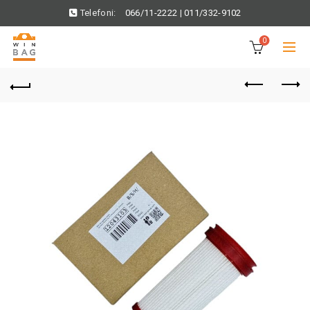
Telefoni:
066/11-2222
|
011/332-9102
0