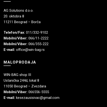
AG Solutions d.o.o.
20. oktobra 8
11211 Beograd – Borča
Telefon/Fax:
011/332-9102
Mobilni/Viber:
066/11-2222
Mobilni/Viber:
066/355-222
E-mail:
office@win-bag.rs
MALOPRODAJA
WIN-BAG shop III
Ustanička 244d, lokal 8
11050 Beograd – Zvezdara
Mobilni/Viber:
066556-5555
E-mail:
kesezausisivac@gmail.com