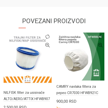
POVEZANI PROIZVODI
CAMRY navlaka filtera za
NILFISK filter za usisivače
pepeo CR7030 HFWB921C
ALTO/AERO/ATTIX HFWB907
900,00
RSD
2.500,00
RSD