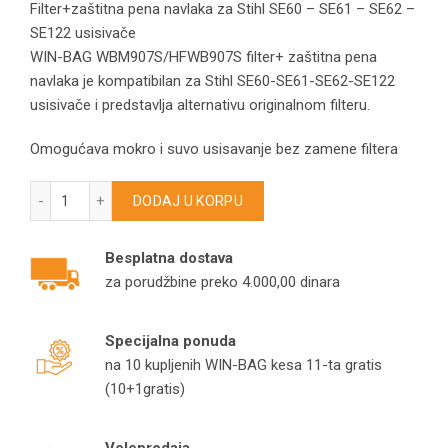
Filter+zaštitna pena navlaka za Stihl SE60 – SE61 – SE62 –
SE122 usisivače
WIN-BAG WBM907S/HFWB907S filter+ zaštitna pena
navlaka je kompatibilan za Stihl SE60-SE61-SE62-SE122
usisivače i predstavlja alternativu originalnom filteru.
Omogućava mokro i suvo usisavanje bez zamene filtera
Filter+zaštitna pena navlaka za Stihl SE60 – SE61 – SE62 – 
DODAJ U KORPU
Besplatna dostava
za porudžbine preko 4.000,00 dinara
Specijalna ponuda
na 10 kupljenih WIN-BAG kesa 11-ta gratis
(10+1gratis)