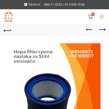
Telefoni:
066/11-2222
|
011/332-9102
0