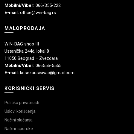
Mobilni/Viber:
066/355-222
E-mail:
office@win-bag.rs
MALOPRODAJA
WIN-BAG shop III
Ustanička 244d, lokal 8
11050 Beograd – Zvezdara
Mobilni/Viber:
066556-5555
E-mail:
kesezausisivac@gmail.com
KORISNIČKI SERVIS
Politika privatnosti
Uslovi korišćenja
Načini plaćanja
Načini isporuke