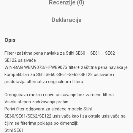
Recenzije (0)
Deklaracija
Opis
Filter+zaštitna pena navlaka za Stihl SE60 – SE61 – SE62 –
SE122 usisivače
WIN-BAG WBM907S/HFWB907S filter+ zaštitna pena navlaka je
kompatibilan za Stihl SE60-SE61-SE62-SE122 usisivače i
predstavlja alternativu originalnom filteru.
Omogućava mokro i suvo usisavanje bez zamene filtera
Visoki stepen zadržavanja prašin
Perivi filter odgovara za sledece modele Stihl
SE60/SE61/SE62/SE122 usisivača kao i za ostale usisivače sa
čijim se filterima poklapa po dimenziji:
Stihl SE61