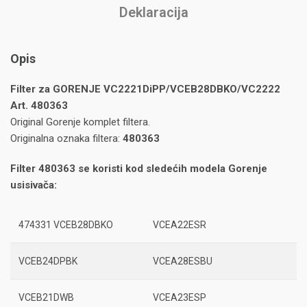
Deklaracija
Opis
Filter za GORENJE VC2221DiPP/VCEB28DBKO/VC2222
Art. 480363
Original Gorenje komplet filtera.
Originalna oznaka filtera:
480363
Filter 480363 se koristi kod sledećih modela Gorenje
usisivača:
474331 VCEB28DBKO
VCEA22ESR
VCEB24DPBK
VCEA28ESBU
VCEB21DWB
VCEA23ESP