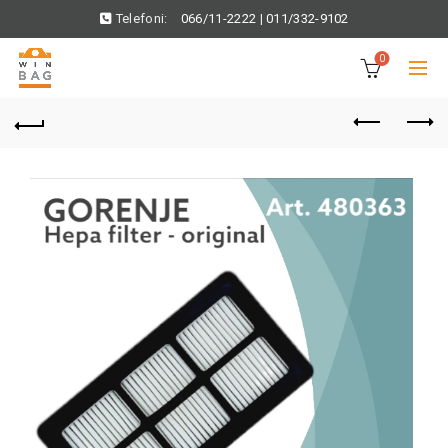
Telefoni:
066/11-2222
|
011/332-9102
0