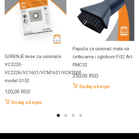
Papuča za usisivač mala sa
GORENJE kese za usisivače
četkicama i zglobom Fi32 Art.
VC2220-
PMC32
VC2226/VC1621/VCM1621/VCK2000
250,00
RSD
model G152
Dodaj u korpu
120,00
RSD
Dodaj u korpu