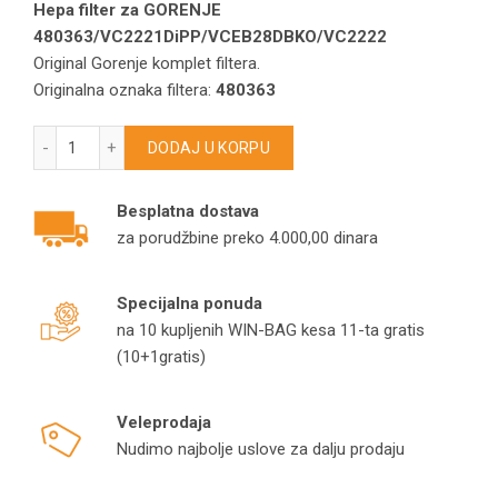
Hepa filter za GORENJE
480363/VC2221DiPP/VCEB28DBKO/VC2222
Original Gorenje komplet filtera.
Originalna oznaka filtera:
480363
Filter za GORENJE VC2221DiPP/VCEB28DBKO/VC2222 Art. 4
DODAJ U KORPU
Besplatna dostava
za porudžbine preko 4.000,00 dinara
Specijalna ponuda
na 10 kupljenih WIN-BAG kesa 11-ta gratis
(10+1gratis)
Veleprodaja
Nudimo najbolje uslove za dalju prodaju