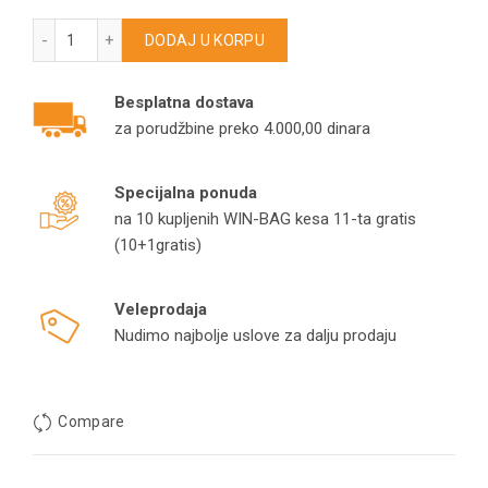
HEPA filter za SAMSUNG Navibot/SC8400-8599/DJ97-00849
DODAJ U KORPU
Besplatna dostava
za porudžbine preko 4.000,00 dinara
Specijalna ponuda
na 10 kupljenih WIN-BAG kesa 11-ta gratis
(10+1gratis)
Veleprodaja
Nudimo najbolje uslove za dalju prodaju
Compare