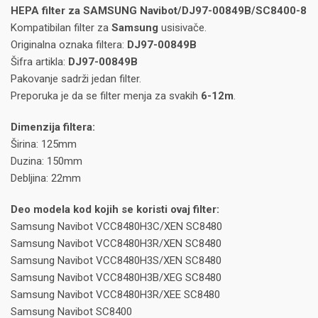
HEPA filter za SAMSUNG Navibot/DJ97-00849B/SC8400-8
Kompatibilan filter za
Samsung
usisivače.
Originalna oznaka filtera:
DJ97-00849B
Šifra artikla:
DJ97-00849B
Pakovanje sadrži jedan filter.
Preporuka je da se filter menja za svakih
6-12m
.
Dimenzija filtera:
Širina: 125mm
Duzina: 150mm
Debljina: 22mm
Deo modela kod kojih se koristi ovaj filter:
Samsung Navibot VCC8480H3C/XEN SC8480
Samsung Navibot VCC8480H3R/XEN SC8480
Samsung Navibot VCC8480H3S/XEN SC8480
Samsung Navibot VCC8480H3B/XEG SC8480
Samsung Navibot VCC8480H3R/XEE SC8480
Samsung Navibot SC8400