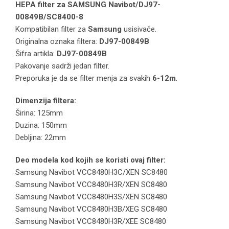
HEPA filter za SAMSUNG Navibot/DJ97-
00849B/SC8400-8
Kompatibilan filter za
Samsung
usisivače.
Originalna oznaka filtera:
DJ97-00849B
Šifra artikla:
DJ97-00849B
Pakovanje sadrži jedan filter.
Preporuka je da se filter menja za svakih
6-12m
.
Dimenzija filtera:
Širina: 125mm
Duzina: 150mm
Debljina: 22mm
Deo modela kod kojih se koristi ovaj filter:
Samsung Navibot VCC8480H3C/XEN SC8480
Samsung Navibot VCC8480H3R/XEN SC8480
Samsung Navibot VCC8480H3S/XEN SC8480
Samsung Navibot VCC8480H3B/XEG SC8480
Samsung Navibot VCC8480H3R/XEE SC8480