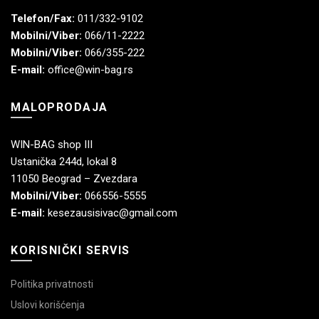
Telefon/Fax:
011/332-9102
Mobilni/Viber:
066/11-2222
Mobilni/Viber:
066/355-222
E-mail:
office@win-bag.rs
MALOPRODAJA
WIN-BAG shop III
Ustanička 244d, lokal 8
11050 Beograd – Zvezdara
Mobilni/Viber:
066556-5555
E-mail:
kesezausisivac@gmail.com
KORISNIČKI SERVIS
Politika privatnosti
Uslovi korišćenja