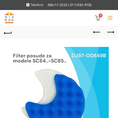
Telefoni:
066/11-2222
|
011/332-9102
0