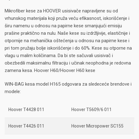
Mikrofiber kese za HOOVER usisivače napravljene su od
vrhunskog materijala koji pruža veću efikasnost, iskorišćenje i
širu namenu u odnosu na papirne kese smanjujući emisiju
prašine praktično na nulu. Naše kese su izdržljivije, elastičnije i
otpornije na mehanička oštećenja u odnosu na papirne kese i
pri tom pružaju bolje iskorišćenje i do 60%. Kese su otporne na
vlagu u malim količinama. Da bi ste sačuvali usisivač i
obezbedili maksimalnu filtraciju i učinak neophodna je redovna
zamena kesa. Hoover H60/Hoover H60 kese
WIN-BAG kesa model H165 odgovara za sledeceće brendove i
modele:
Hoover T4428 011
Hoover T5609/6 011
Hoover T4426 011
Hoover Micropower SC155