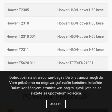
Hoover T2305
Hoover H60/Hoover H60 kese
Hoover T2310
Hoover H60/Hoover H60 kese
Hoover T2310 001
Hoover H60/Hoover H60 kese
Hoover T2311
Hoover H60/Hoover H60 kese
Hoover T5620 011
Hoover TE70/EN21001
Dobrodošli na stranicu win-bag.rs Da bi stranicu mogli da
Vam prikažemo na odgovarajuć način koristimo kolačiće.
Daljim korišćenjem stranice win-bag.rs izjavljujete da se
slažete sa upotrebom kolačića.
POVEZANI PROIZVODI
ACCEPT