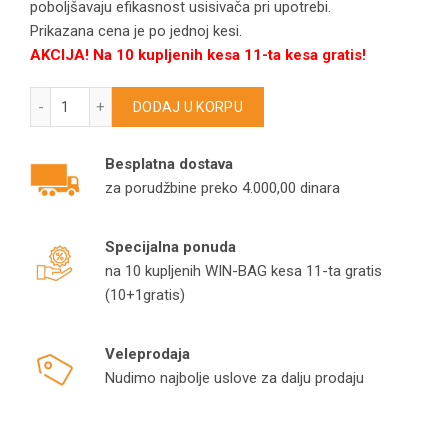
poboljšavaju efikasnost usisivača pri upotrebi.
Prikazana cena je po jednoj kesi.
AKCIJA! Na 10 kupljenih kesa 11-ta kesa gratis!
HOOVER kese za usisivače H60/Hoover H60 model H165 koli
DODAJ U KORPU
Besplatna dostava
za porudžbine preko 4.000,00 dinara
Specijalna ponuda
na 10 kupljenih WIN-BAG kesa 11-ta gratis
(10+1gratis)
Veleprodaja
Nudimo najbolje uslove za dalju prodaju