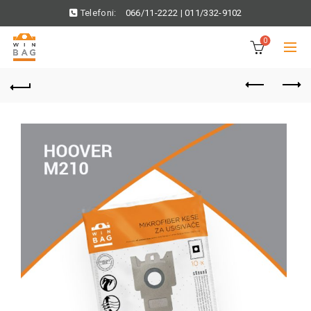
Telefoni:
066/11-2222
|
011/332-9102
0