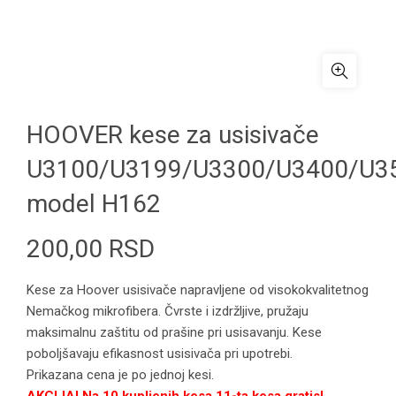
HOOVER kese za usisivače
U3100/U3199/U3300/U3400/U3
model H162
200,00
RSD
Kese za Hoover usisivače napravljene od visokokvalitetnog
Nemačkog mikrofibera. Čvrste i izdržljive, pružaju
maksimalnu zaštitu od prašine pri usisavanju. Kese
poboljšavaju efikasnost usisivača pri upotrebi.
Prikazana cena je po jednoj kesi.