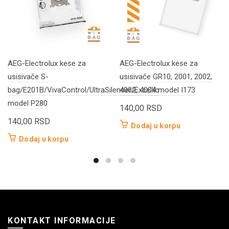
AEG-Electrolux kese za
AEG-Electrolux kese za
usisivače S-
usisivače GR10, 2001, 2002,
bag/E201B/VivaControl/UltraSilencer/Excellio
4002, 4004 model I173
model P280
140,00
RSD
140,00
RSD
Dodaj u korpu
Dodaj u korpu
KONTAKT INFORMACIJE