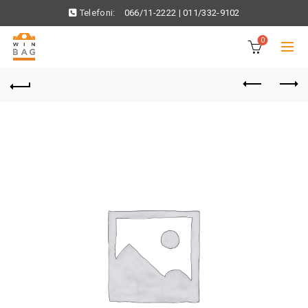
Telefoni:
066/11-2222
|
011/332-9102
0