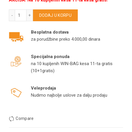
AKCIJA! Na 10 kupljenih kesa 11-ta kesa gratis!
HOOVER kese za usisivače U3100/U3199/U3300/U3400/U35
DODAJ U KORPU
Besplatna dostava
za porudžbine preko 4.000,00 dinara
Specijalna ponuda
na 10 kupljenih WIN-BAG kesa 11-ta gratis
(10+1gratis)
Veleprodaja
Nudimo najbolje uslove za dalju prodaju
Compare