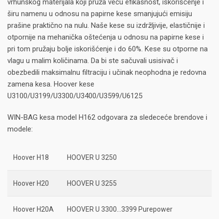
vrhunskog materijala koji pruža veću efikasnost, iskorišćenje i
širu namenu u odnosu na papirne kese smanjujući emisiju
prašine praktično na nulu. Naše kese su izdržljivije, elastičnije i
otpornije na mehanička oštećenja u odnosu na papirne kese i
pri tom pružaju bolje iskorišćenje i do 60%. Kese su otporne na
vlagu u malim količinama. Da bi ste sačuvali usisivač i
obezbedili maksimalnu filtraciju i učinak neophodna je redovna
zamena kesa. Hoover kese
U3100/U3199/U3300/U3400/U3599/U6125
WIN-BAG kesa model H162 odgovara za sledeceće brendove i
modele:
Hoover H18
HOOVER U 3250
Hoover H20
HOOVER U 3255
Hoover H20A
HOOVER U 3300…3399 Purepower