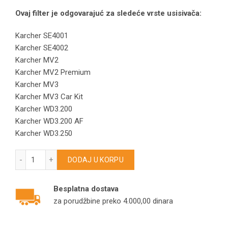
Ovaj filter je odgovarajuć za sledeće vrste usisivača:
Karcher SE4001
Karcher SE4002
Karcher MV2
Karcher MV2 Premium
Karcher MV3
Karcher MV3 Car Kit
Karcher WD3.200
Karcher WD3.200 AF
Karcher WD3.250
HEPA filter za KARCHER WD3/MV3/KFI3310/WD3.000 model 
DODAJ U KORPU
Besplatna dostava
za porudžbine preko 4.000,00 dinara