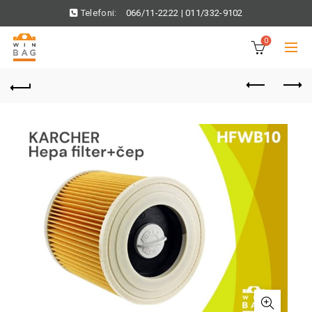
Telefoni:
066/11-2222
|
011/332-9102
0