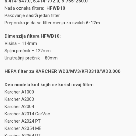
6.414-547.0, 6.414-772.0, 9.755-260.0
Naša oznaka filtera:
HFWB10
Pakovanje sadrži jedan filter.
Preporuka je da se filter menja za svakih
6-12m
.
Dimenzija filtera HFWB10:
Visina – 114mm
Spljni prećnik – 122mm
Unutrašnji prečnik – 80mm
HEPA filter za KARCHER WD3/MV3/KFI3310/WD3.000
Deo modela kod kojih se koristi ovaj filter:
Karcher A1000
Karcher A2003
Karcher A2004
Karcher A2014 CarVac
Karcher A2024 PT
Karcher A2054 ME
Karcher A2064 PT