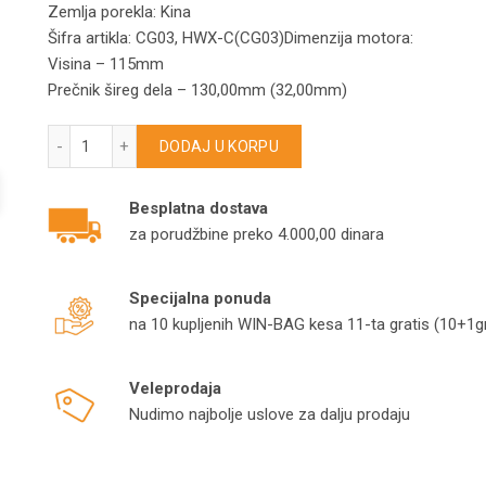
Zemlja porekla: Kina
Šifra artikla: CG03, HWX-C(CG03)Dimenzija motora:
Visina – 115mm
Prečnik šireg dela – 130,00mm (32,00mm)
Motor za usisivač 1200W, 50Hz, 220V količina
DODAJ U KORPU
Besplatna dostava
za porudžbine preko 4.000,00 dinara
Specijalna ponuda
na 10 kupljenih WIN-BAG kesa 11-ta gratis (10+1gr
Veleprodaja
Nudimo najbolje uslove za dalju prodaju