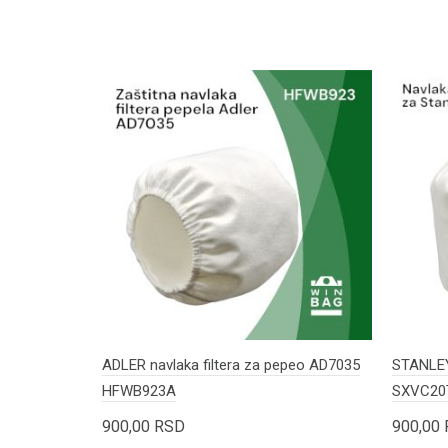
ADLER navlaka filtera za pepeo AD7035
STANLEY 
HFWB923A
SXVC20
900,00
RSD
900,00