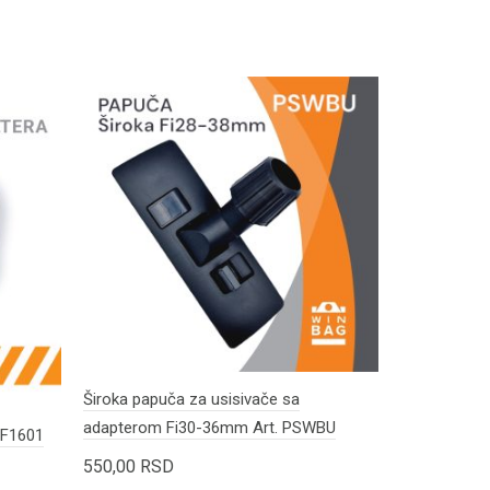
Široka papuča za usisivače sa
FIELDMANN n
adapterom Fi30-36mm Art. PSWBU
FDU2006-E
HF1601
550,00
RSD
900,00
RS