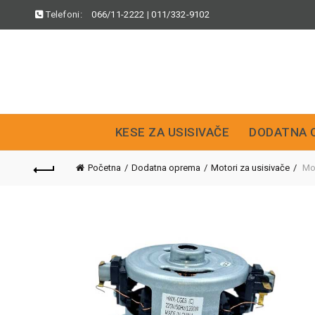
Telefoni:
066/11-2222
|
011/332-9102
KESE ZA USISIVAČE
DODATNA 
Početna
Dodatna oprema
Motori za usisivače
Mot