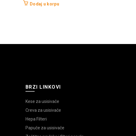
Dodaj u korpu
Dodaj u 
BRZI LINKOVI
Kese za usisivače
Creva za usisivače
Hepa Filteri
Papuče za usisivače