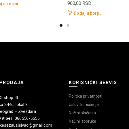
900,00
RSD
j u korpu
Dodaj u korpu
PRODAJA
KORISNIČKI SERVIS
Politika privatnosti
 shop III
a 244d, lokal 8
Uslovi korišćenja
eograd – Zvezdara
Načini plaćanja
/Viber:
066556-5555
Načini isporuke
kesezausisivac@gmail.com