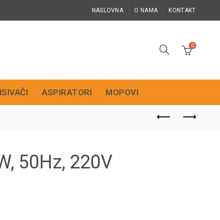
NASLOVNA
O NAMA
KONTAKT
0
ISIVAČI
ASPIRATORI
MOPOVI
W, 50Hz, 220V