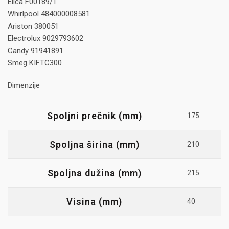
Elica F00189/1
Whirlpool 484000008581
Ariston 380051
Electrolux 9029793602
Candy 91941891
Smeg KIFTC300
Dimenzije
Spoljni prečnik (mm)
175
Spoljna širina (mm)
210
Spoljna dužina (mm)
215
Visina (mm)
40