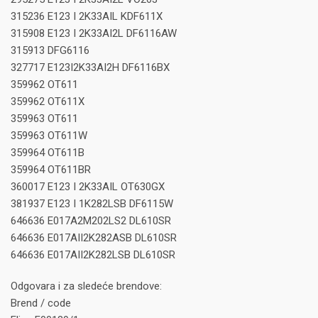
315236 E123 I 2K33AIL KDF611X
315908 E123 I 2K33AI2L DF6116AW
315913 DFG6116
327717 E123I2K33AI2H DF6116BX
359962 OT611
359962 OT611X
359963 OT611
359963 OT611W
359964 OT611B
359964 OT611BR
360017 E123 I 2K33AIL OT630GX
381937 E123 I 1K282LSB DF6115W
646636 E017A2M202LS2 DL610SR
646636 E017AII2K282ASB DL610SR
646636 E017AII2K282LSB DL610SR
Odgovara i za sledeće brendove:
Brend / code