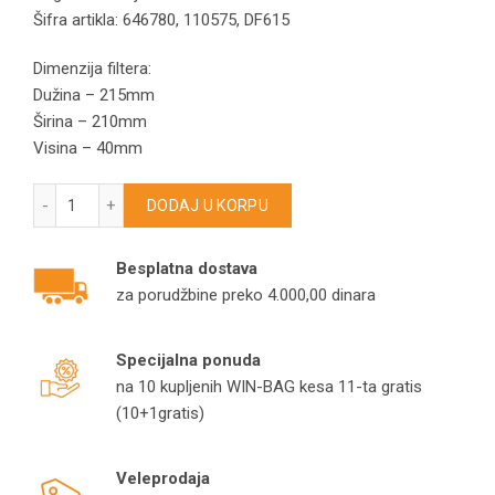
Šifra artikla: 646780, 110575, DF615
Dimenzija filtera:
Dužina – 215mm
Širina – 210mm
Visina – 40mm
Gorenje filter aspiratora 646780 – DF611AX – DF610W količi
DODAJ U KORPU
Besplatna dostava
za porudžbine preko 4.000,00 dinara
Specijalna ponuda
na 10 kupljenih WIN-BAG kesa 11-ta gratis
(10+1gratis)
Veleprodaja