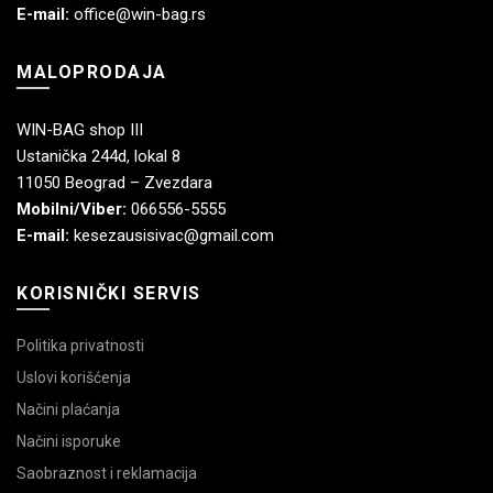
E-mail:
office@win-bag.rs
MALOPRODAJA
WIN-BAG shop III
Ustanička 244d, lokal 8
11050 Beograd – Zvezdara
Mobilni/Viber:
066556-5555
E-mail:
kesezausisivac@gmail.com
KORISNIČKI SERVIS
Politika privatnosti
Uslovi korišćenja
Načini plaćanja
Načini isporuke
Saobraznost i reklamacija