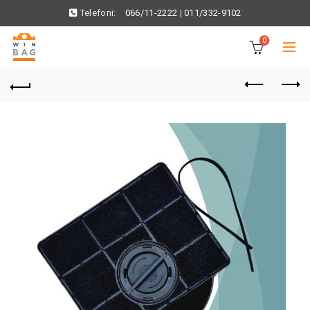
Telefoni:
066/11-2222
|
011/332-9102
0