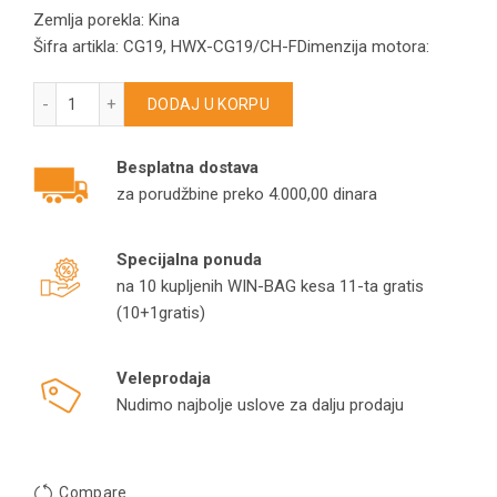
Zemlja porekla: Kina
Šifra artikla: CG19, HWX-CG19/CH-FDimenzija motora:
Motor za usisivač 1200W, CG19, 220V, 50Hz količina
DODAJ U KORPU
Besplatna dostava
za porudžbine preko 4.000,00 dinara
Specijalna ponuda
na 10 kupljenih WIN-BAG kesa 11-ta gratis
(10+1gratis)
Veleprodaja
Nudimo najbolje uslove za dalju prodaju
Compare