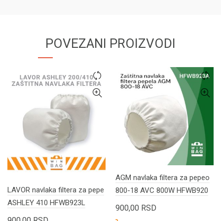
POVEZANI PROIZVODI
AGM navlaka filtera za pepeo
LAVOR navlaka filtera za pepe
800-18 AVC 800W HFWB920
ASHLEY 410 HFWB923L
900,00
RSD
900,00
RSD