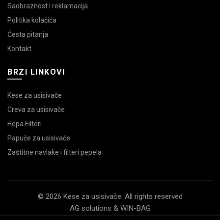
Saobraznost i reklamacija
Politika kolačića
Česta pitanja
Kontakt
BRZI LINKOVI
Kese za usisivače
Creva za usisivače
Hepa Filteri
Papuče za usisivače
Zaštitne navlake i filteri pepela
© 2026 Kese za usisivače. All rights reserved
AG solutions & WIN-BAG