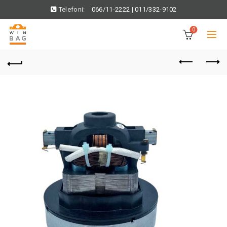
Telefoni:
066/11-2222
|
011/332-9102
0