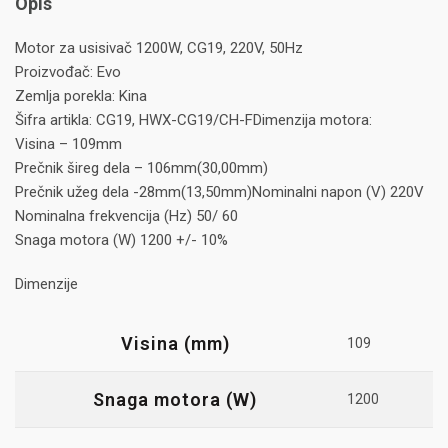
Opis
Motor za usisivač 1200W, CG19, 220V, 50Hz
Proizvođač: Evo
Zemlja porekla: Kina
Šifra artikla: CG19, HWX-CG19/CH-FDimenzija motora:
Visina – 109mm
Prečnik šireg dela – 106mm(30,00mm)
Prečnik užeg dela -28mm(13,50mm)Nominalni napon (V) 220V
Nominalna frekvencija (Hz) 50/ 60
Snaga motora (W) 1200 +/- 10%
Dimenzije
Visina (mm)
109
Snaga motora (W)
1200