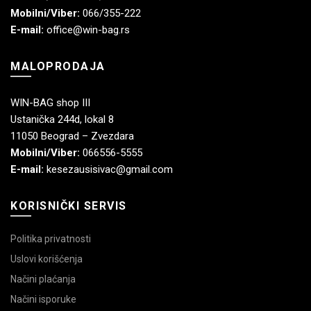
Mobilni/Viber:
066/355-222
E-mail:
office@win-bag.rs
MALOPRODAJA
WIN-BAG shop III
Ustanička 244d, lokal 8
11050 Beograd – Zvezdara
Mobilni/Viber:
066556-5555
E-mail:
kesezausisivac@gmail.com
KORISNIČKI SERVIS
Politika privatnosti
Uslovi korišćenja
Načini plaćanja
Načini isporuke