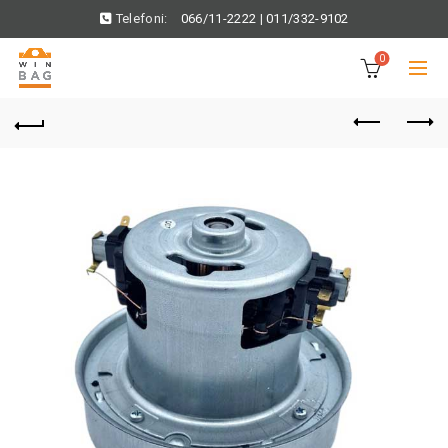
Telefoni:
066/11-2222
|
011/332-9102
0