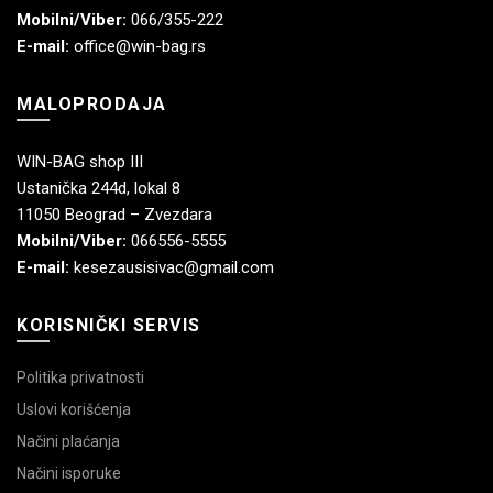
Mobilni/Viber:
066/355-222
E-mail:
office@win-bag.rs
MALOPRODAJA
WIN-BAG shop III
Ustanička 244d, lokal 8
11050 Beograd – Zvezdara
Mobilni/Viber:
066556-5555
E-mail:
kesezausisivac@gmail.com
KORISNIČKI SERVIS
Politika privatnosti
Uslovi korišćenja
Načini plaćanja
Načini isporuke