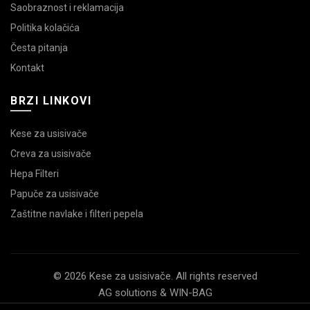
Saobraznost i reklamacija
Politika kolačića
Česta pitanja
Kontakt
BRZI LINKOVI
Kese za usisivače
Creva za usisivače
Hepa Filteri
Papuče za usisivače
Zaštitne navlake i filteri pepela
© 2026 Kese za usisivače. All rights reserved
AG solutions & WIN-BAG