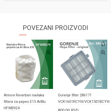
POVEZANI PROIZVODI
Annovi Reverberi navlaka
Gorenje filter 286171
filtera za pepeo E15 ArBlu
VCK1601RCYIII/VCK1501BCYIII
HFWB924
800,00
RSD