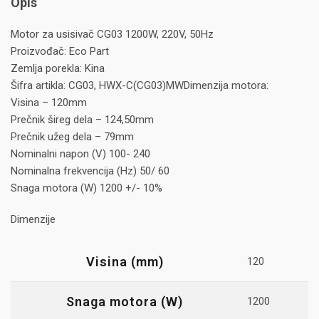
Opis
Motor za usisivač CG03 1200W, 220V, 50Hz
Proizvođač: Eco Part
Zemlja porekla: Kina
Šifra artikla: CG03, HWX-C(CG03)MWDimenzija motora:
Visina – 120mm
Prečnik šireg dela – 124,50mm
Prečnik užeg dela – 79mm
Nominalni napon (V) 100- 240
Nominalna frekvencija (Hz) 50/ 60
Snaga motora (W) 1200 +/- 10%
Dimenzije
Visina (mm)
120
Snaga motora (W)
1200