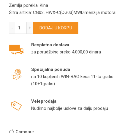
Zemlja porekla: Kina
Šifra artikla: CG03, HWX-C(CG03)MWDimenzija motora:
Motor za usisivač CG03 1200W, 220V, 50Hz univerzalni količi
DODAJ U KORPU
Besplatna dostava
za porudžbine preko 4.000,00 dinara
Specijalna ponuda
na 10 kupljenih WIN-BAG kesa 11-ta gratis
(10+1gratis)
Veleprodaja
Nudimo najbolje uslove za dalju prodaju
Compare