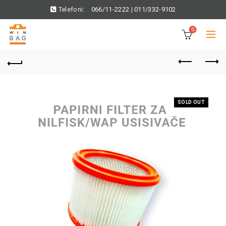
Telefoni:
066/11-2222
|
011/332-9102
0
SOLD OUT