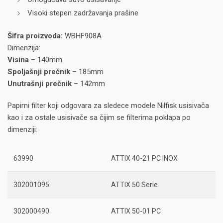
Visoki stepen zadržavanja prašine
Šifra proizvoda:
WBHF908A
Dimenzija:
Visina
– 140mm
Spoljašnji prečnik
– 185mm
Unutrašnji prečnik
– 142mm
Papirni filter koji odgovara za sledece modele Nilfisk usisivača
kao i za ostale usisivače sa čijim se filterima poklapa po
dimenziji:
63990
ATTIX 40-21 PC INOX
302001095
ATTIX 50 Serie
302000490
ATTIX 50-01 PC