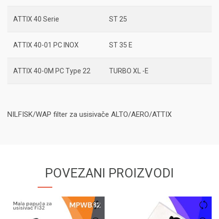
ATTIX 40 Serie
ST 25
ATTIX 40-01 PC INOX
ST 35 E
ATTIX 40-0M PC Type 22
TURBO XL -E
NILFISK/WAP filter za usisivače ALTO/AERO/ATTIX
POVEZANI PROIZVODI