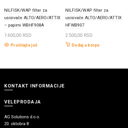
NILFISK/WAP filter za
NILFISK/WAP filter za
usisivače ALTO/AERO/ATTIX
usisivače ALTO/AERO/ATTIX
– papirni WBHF908A
HFWB907
1.600,00
RSD
2.500,00
RSD
Pročitajte još
Dodaj u korpu
KONTAKT INFORMACIJE
VELEPRODAJA
AG Solutions d.o.o.
20. oktobra 8