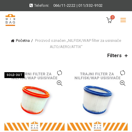
Telefoni:
066/11-2222
|
011/332-9102
0
Početna
Proizvod označen „NILFISK/WAP filter za usisivače
ALTO/AERO/ATTIX“
Filters
SOLD OUT