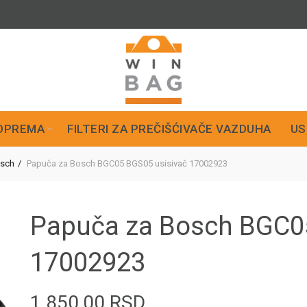
OPREMA
FILTERI ZA PREČIŠĆIVAČE VAZDUHA
US
sch
Papuča za Bosch BGC05 BGS05 usisivač 17002923
Papuča za Bosch BGC0
17002923
1.850,00
RSD