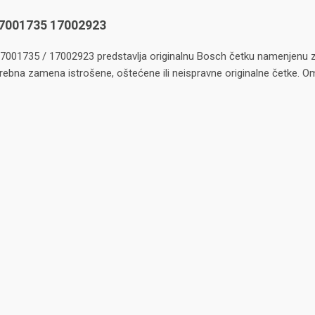
17001735 17002923
001735 / 17002923 predstavlja originalnu Bosch četku namenjenu za 
rebna zamena istrošene, oštećene ili neispravne originalne četke. Om