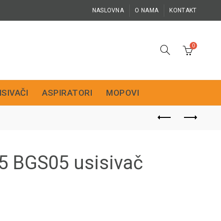
NASLOVNA
O NAMA
KONTAKT
0
ISIVAČI
ASPIRATORI
MOPOVI
5 BGS05 usisivač