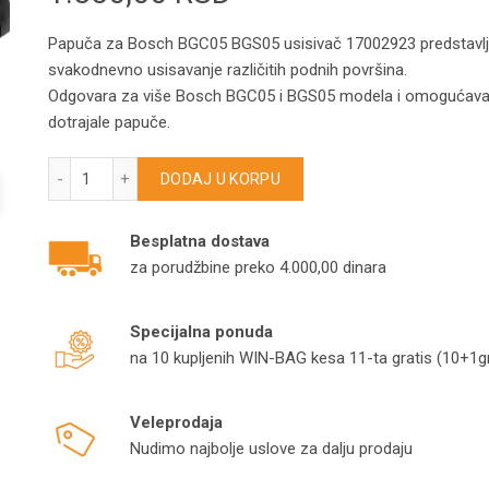
Papuča za Bosch BGC05 BGS05 usisivač 17002923 predstavlj
svakodnevno usisavanje različitih podnih površina.
Odgovara za više Bosch BGC05 i BGS05 modela i omogućava 
dotrajale papuče.
Papuča za Bosch BGC05 BGS05 usisivač 17002923 količin
DODAJ U KORPU
Besplatna dostava
za porudžbine preko 4.000,00 dinara
Specijalna ponuda
na 10 kupljenih WIN-BAG kesa 11-ta gratis (10+1gr
Veleprodaja
Nudimo najbolje uslove za dalju prodaju