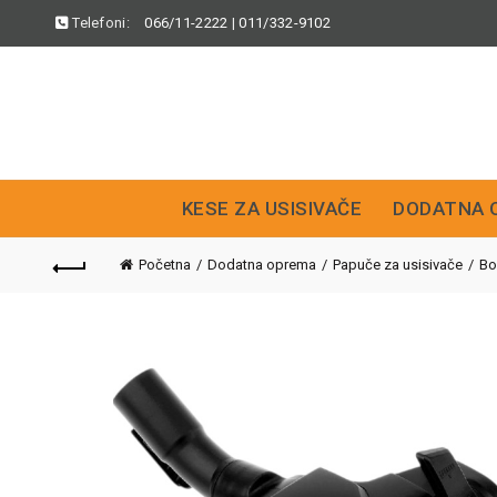
Telefoni:
066/11-2222
|
011/332-9102
KESE ZA USISIVAČE
DODATNA 
Početna
Dodatna oprema
Papuče za usisivače
Bo