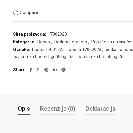
Compare
Šifra proizvoda:
17002923
Kategorije:
Bosch
,
Dodatna oprema
,
Papuče za usisivače
Oznake:
bosch 17001735
,
bosch 17002923
,
cetka za bosc
papuca za bosch bgc05 bgs05
,
papuca za bosch bgs05
Share
Opis
Recenzije (0)
Deklaracija