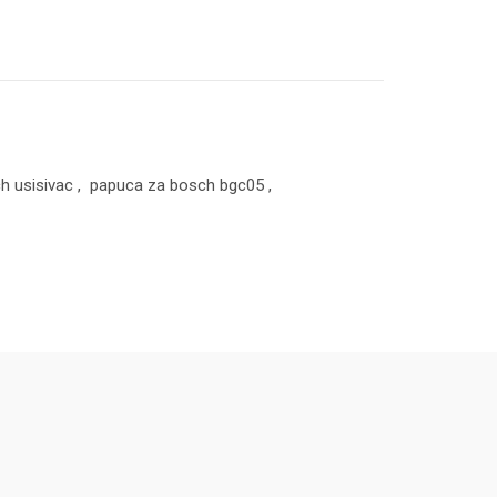
h usisivac
,
papuca za bosch bgc05
,