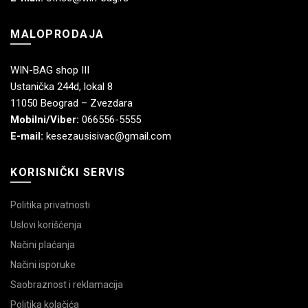
MALOPRODAJA
WIN-BAG shop III
Ustanička 244d, lokal 8
11050 Beograd – Zvezdara
Mobilni/Viber:
066556-5555
E-mail:
kesezausisivac@gmail.com
KORISNIČKI SERVIS
Politika privatnosti
Uslovi korišćenja
Načini plaćanja
Načini isporuke
Saobraznost i reklamacija
Politika kolačića