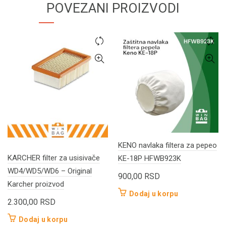
POVEZANI PROIZVODI
KENO navlaka filtera za pepeo
KARCHER filter za usisivače
KE-18P HFWB923K
WD4/WD5/WD6 – Original
900,00
RSD
Karcher proizvod
Dodaj u korpu
2.300,00
RSD
Dodaj u korpu