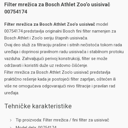
Filter mrežica za Bosch Athlet Zoo’o usisivač
00754174
Filter mrežica za Bosch Athlet Zoo’o usisivač
model
00754174 predstavlja originalni Bosch fini filter namenjen za
Bosch Athlet i Zoo’o seriju štapnih usisivača.
Ovaj deo služi za filtraciju prašine i sitnih nečistoća tokom rada
uređaja i doprinosi pravilnom radu usisivača i stabilnom protoku
vazduha. Zahvaljujući perivoj konstrukciji, filter se može
održavati i koristiti duže uz redovno čišćenje.
Filter mrežica za Bosch Athlet Zoo’o usisivač predstavlja
praktično rešenje kada je postojeći filter zaprljan, oštećen ili
više ne omogućava odgovarajući nivo filtracije i pravilan rad
uređaja.
Tehničke karakteristike
Tip proizvoda: Filter mrežica / fini filter za usisivač
Model dela: 00754174