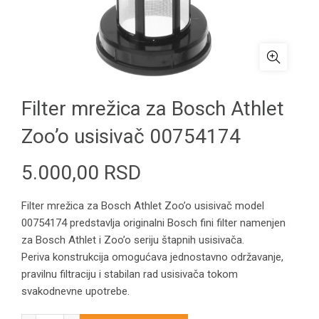
Filter mrežica za Bosch Athlet
Zoo’o usisivač 00754174
5.000,00
RSD
Filter mrežica za Bosch Athlet Zoo’o usisivač model
00754174 predstavlja originalni Bosch fini filter namenjen
za Bosch Athlet i Zoo’o seriju štapnih usisivača.
Periva konstrukcija omogućava jednostavno održavanje,
pravilnu filtraciju i stabilan rad usisivača tokom
svakodnevne upotrebe.