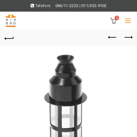
Telefoni:
066/11-2222
|
011/332-9102
0