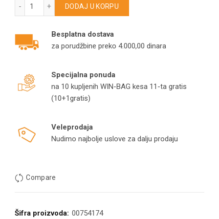
Filter mrežica za Bosch Athlet Zoo’o usisivač 00754174 količ
DODAJ U KORPU
Besplatna dostava
za porudžbine preko 4.000,00 dinara
Specijalna ponuda
na 10 kupljenih WIN-BAG kesa 11-ta gratis
(10+1gratis)
Veleprodaja
Nudimo najbolje uslove za dalju prodaju
Compare
Šifra proizvoda:
00754174