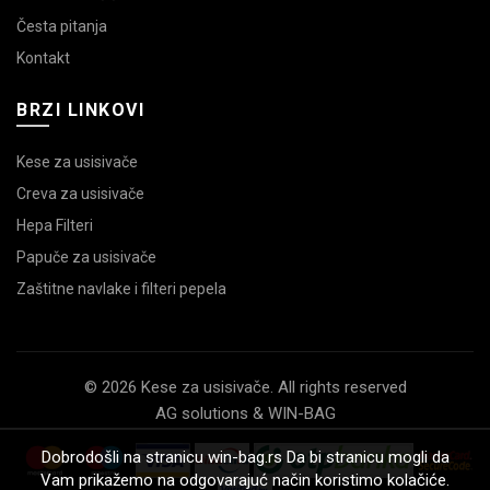
Česta pitanja
Kontakt
BRZI LINKOVI
Kese za usisivače
Creva za usisivače
Hepa Filteri
Papuče za usisivače
Zaštitne navlake i filteri pepela
© 2026 Kese za usisivače. All rights reserved
AG solutions & WIN-BAG
Dobrodošli na stranicu win-bag.rs Da bi stranicu mogli da
Vam prikažemo na odgovarajuć način koristimo kolačiće.