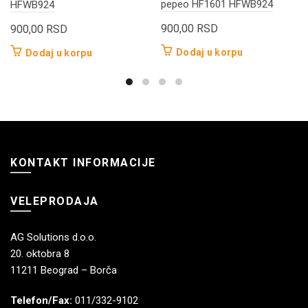
pepeo HF1601 HFWB924
HFWB924
900,00
RSD
900,00
RSD
Dodaj u korpu
Dodaj u korpu
KONTAKT INFORMACIJE
VELEPRODAJA
AG Solutions d.o.o.
20. oktobra 8
11211 Beograd – Borča
Telefon/Fax:
011/332-9102