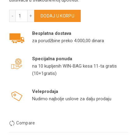
usisivača u svakodnevnoj upotrebi.
Filter mrežica za Bosch BCH86PET2 BCH86PETGB 12042127 
DODAJ U KORPU
Besplatna dostava
za porudžbine preko 4.000,00 dinara
Specijalna ponuda
na 10 kupljenih WIN-BAG kesa 11-ta gratis
(10+1gratis)
Veleprodaja
Nudimo najbolje uslove za dalju prodaju
Compare