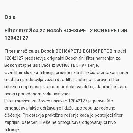
Opis
Filter mrežica za Bosch BCH86PET2 BCH86PETGB
12042127
Filter mrežica za Bosch BCH86PET2 BCH86PETGB
model
12042127 predstavlja originalni Bosch fini filter namenjen za
Bosch štapne usisivače iz BCH86 i BCH87 serije.
Ovaj filter služi za filtraciju prašine i sitnih nečistoća tokom rada
uređaja i predstavlja važan deo filter sistema. Ispravna filter
mrežica doprinosi pravilnom protoku vazduha, stabilnoj usisnoj
snazi i pouzdanom radu usisivača.
Filter mrežica za Bosch usisivač 12042127 je periva, što
omogućava lakše održavanje i dužu upotrebu uz redovno
čišćenje. Predstavlja praktično rešenje kada je postojeći filter
zaprljan, oštećen ili više ne omogućava odgovarajući nivo
filtracije.