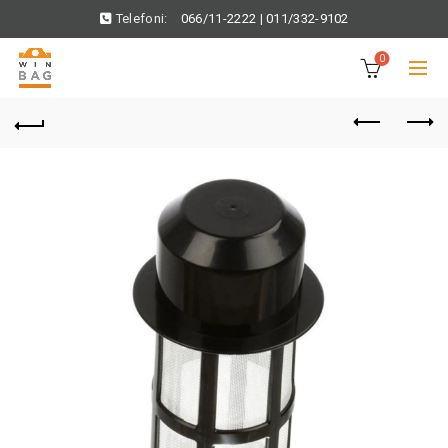
Telefoni:
066/11-2222
|
011/332-9102
0