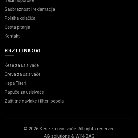
Načini isporuke
Saobraznost i reklamacija
Politika kolačića
Česta pitanja
Kontakt
BRZI LINKOVI
Kese za usisivače
Creva za usisivače
Hepa Filteri
Papuče za usisivače
Zaštitne navlake i filteri pepela
© 2026 Kese za usisivače. All rights reserved
AG solutions & WIN-BAG