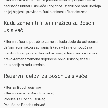
Filter mrežica koristi se za pravilnu filtraciju prašine i sitnih
nečistoća unutar usisivača i doprinosi stabilnom radu uređaja,
boljoj higijeni i pravilnom funkcionisanju filter sistema.
Kada zameniti filter mrežicu za Bosch
usisivač
Filter mrežicu je potrebno zameniti kada dođe do oštećenja,
deformacije, jakog zaprljanja ili kada više ne omogućava
pravilnu filtraciju i stabilan rad usisivača. Redovno čišćenje i
pravovremena zamena doprinose boljoj usisnoj snazi i
pouzdanijem radu uređaja.
Rezervni delovi za Bosch usisivače
Filter za Bosch usisivač
Filter mrežica za Bosch usisivač
Posuda za Bosch usisivač
Papuča za Bosch usisivač