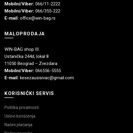
Mobilni/Viber:
066/11-2222
Mobilni/Viber:
066/355-222
E-mail:
office@win-bag.rs
MALOPRODAJA
WIN-BAG shop III
Ustanička 244d, lokal 8
11050 Beograd – Zvezdara
Mobilni/Viber:
066556-5555
E-mail:
kesezausisivac@gmail.com
KORISNIČKI SERVIS
Politika privatnosti
Uslovi korišćenja
Načini plaćanja