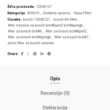
Šifra proizvoda:
12042127
Kategorije:
BOSCH
,
Dodatna oprema
,
Hepa Filteri
Oznake:
bosch 12042127
,
bosch lint filter
,
filter mrezica za bosch bch86pet2 bch86petgb
,
filter za bosch bch86
,
filter za bosch bch86pet2
,
filter za bosch bch86petgb
,
filter za bosch bch87
,
perivi filter za bosch usisivac
Share
Opis
Recenzije (0)
Deklaracija