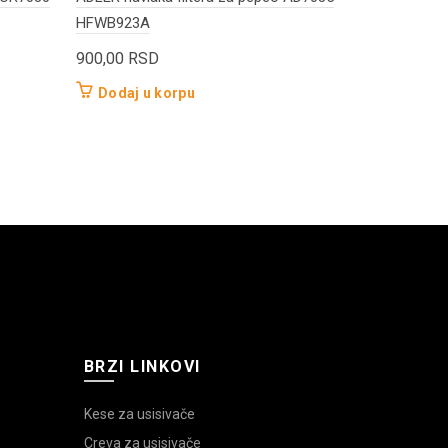
HFWB923A
VCK1601RCY
900,00
RSD
800,00
RS
Dodaj u korpu
Dodaj u 
BRZI LINKOVI
Kese za usisivače
Creva za usisivače