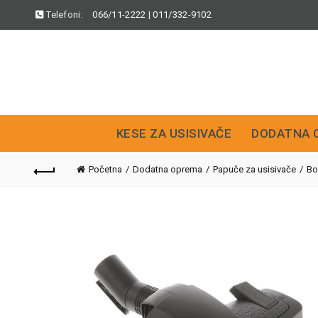
Telefoni:
066/11-2222
|
011/332-9102
KESE ZA USISIVAČE
DODATNA 
Početna
Dodatna oprema
Papuče za usisivače
Bo