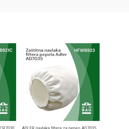
o CR7030
ADLER navlaka filtera za pepeo AD7035
Gorenje filt