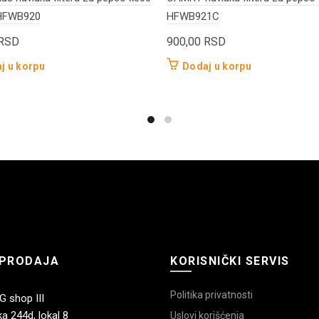
HFWB920
HFWB921C
RSD
900,00
RSD
j u korpu
Dodaj u korpu
PRODAJA
KORISNIČKI SERVIS
Politika privatnosti
 shop III
a 244d, lokal 8
Uslovi korišćenja