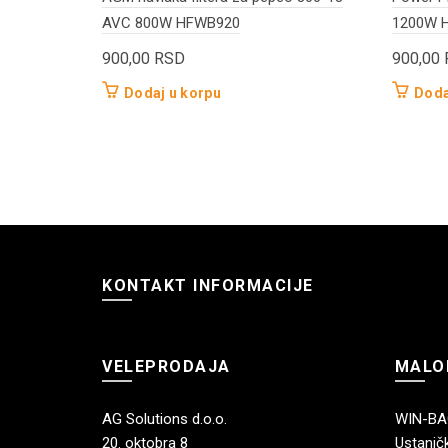
AVC 800W HFWB920
1200W 
900,00
RSD
900,00
Dodaj u korpu
Doda
KONTAKT INFORMACIJE
VELEPRODAJA
MALO
AG Solutions d.o.o.
WIN-BAG
20. oktobra 8
Ustaničk