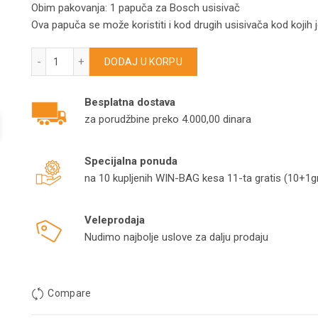
Obim pakovanja: 1 papuča za Bosch usisivač
Ova papuča se može koristiti i kod drugih usisivača kod kojih
Papuča za Bosch Fi35 usisivače količina
DODAJ U KORPU
Besplatna dostava
za porudžbine preko 4.000,00 dinara
Specijalna ponuda
na 10 kupljenih WIN-BAG kesa 11-ta gratis (10+1gr
Veleprodaja
Nudimo najbolje uslove za dalju prodaju
Compare