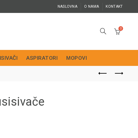
NASLOVNA
O NAMA
KONTAKT
0
ISIVAČI
ASPIRATORI
MOPOVI
sisivače