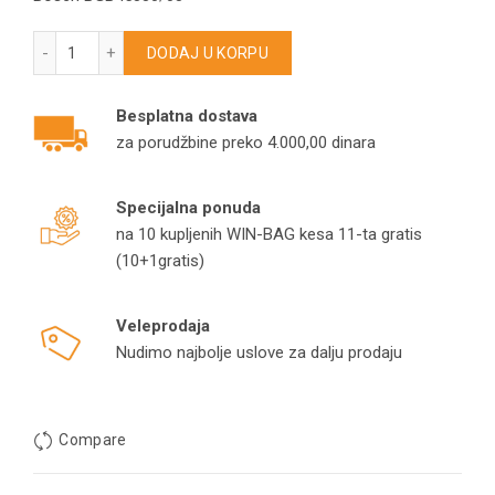
Crevo za Bosch 00577944 – BGB45330 – BGB8A32W usisivač
DODAJ U KORPU
Besplatna dostava
za porudžbine preko 4.000,00 dinara
Specijalna ponuda
na 10 kupljenih WIN-BAG kesa 11-ta gratis
(10+1gratis)
Veleprodaja
Nudimo najbolje uslove za dalju prodaju
Compare