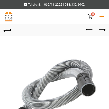
Telefoni:
066/11-2222
|
011/332-9102
0