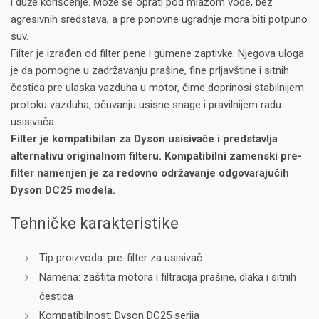
i duže korišćenje. Može se oprati pod mlazom vode, bez
agresivnih sredstava, a pre ponovne ugradnje mora biti potpuno
suv.
Filter je izrađen od filter pene i gumene zaptivke. Njegova uloga
je da pomogne u zadržavanju prašine, fine prljavštine i sitnih
čestica pre ulaska vazduha u motor, čime doprinosi stabilnijem
protoku vazduha, očuvanju usisne snage i pravilnijem radu
usisivača.
Filter je kompatibilan za Dyson usisivače i predstavlja
alternativu originalnom filteru.
Kompatibilni zamenski pre-
filter namenjen je za redovno održavanje odgovarajućih
Dyson DC25 modela.
Tehničke karakteristike
Tip proizvoda: pre-filter za usisivač
Namena: zaštita motora i filtracija prašine, dlaka i sitnih
čestica
Kompatibilnost: Dyson DC25 serija