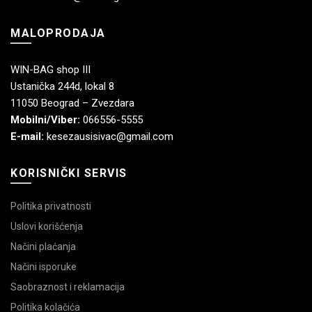
MALOPRODAJA
WIN-BAG shop III
Ustanička 244d, lokal 8
11050 Beograd – Zvezdara
Mobilni/Viber:
066556-5555
E-mail:
kesezausisivac@gmail.com
KORISNIČKI SERVIS
Politika privatnosti
Uslovi korišćenja
Načini plaćanja
Načini isporuke
Saobraznost i reklamacija
Politika kolačića