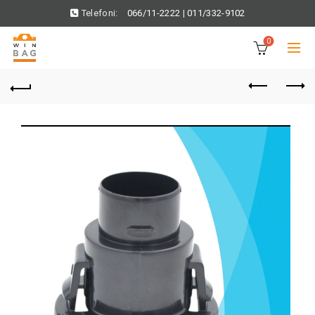
Telefoni:
066/11-2222
|
011/332-9102
0