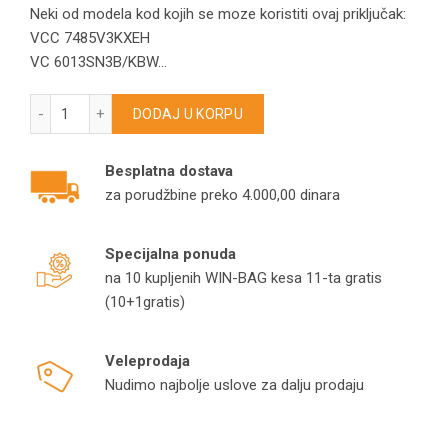
Neki od modela kod kojih se moze koristiti ovaj priključak:
VCC 7485V3KXEH
VC 6013SN3B/KBW…
Priključak creva Samsung DJ67-00008A za usisivač količina
DODAJ U KORPU
Besplatna dostava
za porudžbine preko 4.000,00 dinara
Specijalna ponuda
na 10 kupljenih WIN-BAG kesa 11-ta gratis
(10+1gratis)
Veleprodaja
Nudimo najbolje uslove za dalju prodaju