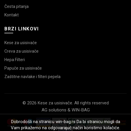
Česta pitanja
Kontakt
BRZI LINKOVI
Kese za usisivače
Creva za usisivače
Hepa Filteri
Papuče za usisivače
Zaštitne navlake i filteri pepela
© 2026 Kese za usisivače. All rights reserved
AG solutions & WIN-BAG
Dobrodošli na stranicu win-bag.rs Da bi stranicu mogli da
Vam prikažemo na odgovarajuć način koristimo kolačiće.