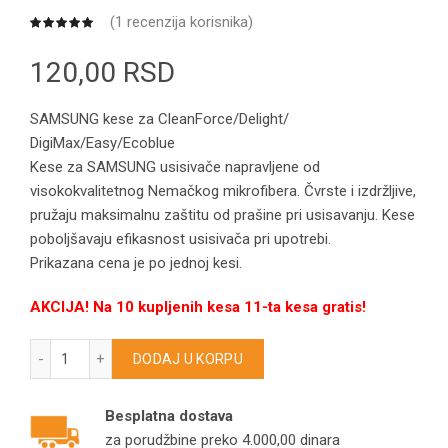
(
1
recenzija korisnika)
120,00
RSD
SAMSUNG kese za CleanForce/Delight/
DigiMax/Easy/Ecoblue
Kese za SAMSUNG usisivače napravljene od
visokokvalitetnog Nemačkog mikrofibera. Čvrste i izdržljive,
pružaju maksimalnu zaštitu od prašine pri usisavanju. Kese
poboljšavaju efikasnost usisivača pri upotrebi.
Prikazana cena je po jednoj kesi.
AKCIJA! Na 10 kupljenih kesa 11-ta kesa gratis!
SAMSUNG kese za CleanForce/Delight/DigiMax/Easy/Ecoblue
DODAJ U KORPU
Besplatna dostava
za porudžbine preko 4.000,00 dinara