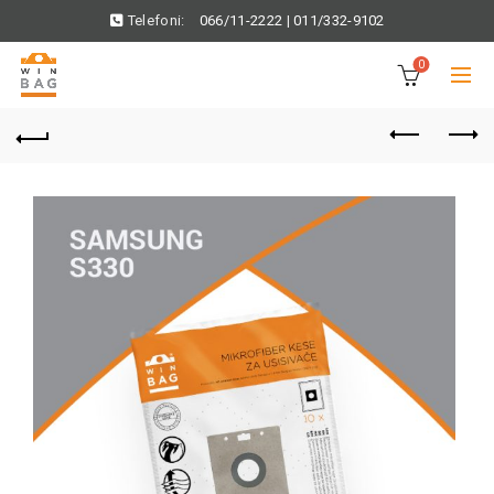
Telefoni:
066/11-2222
|
011/332-9102
0