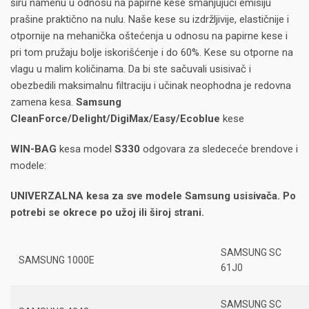
širu namenu u odnosu na papirne kese smanjujući emisiju
prašine praktično na nulu. Naše kese su izdržljivije, elastičnije i
otpornije na mehanička oštećenja u odnosu na papirne kese i
pri tom pružaju bolje iskorišćenje i do 60%. Kese su otporne na
vlagu u malim količinama. Da bi ste sačuvali usisivač i
obezbedili maksimalnu filtraciju i učinak neophodna je redovna
zamena kesa.
Samsung
CleanForce/Delight/DigiMax/Easy/Ecoblue
kese
WIN-BAG
kesa model
S330
odgovara za sledeceće brendove i
modele:
UNIVERZALNA kesa za sve modele Samsung usisivača. Po
potrebi se okrece po užoj ili široj strani.
SAMSUNG SC
SAMSUNG 1000E
61J0
SAMSUNG SC