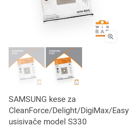
SAMSUNG kese za
CleanForce/Delight/DigiMax/Eas
usisivače model S330