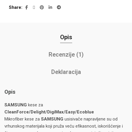
Share
Opis
Recenzije (1)
Deklaracija
Opis
SAMSUNG
kese za
CleanForce/Delight/DigiMax/Easy/Ecoblue
Mikrofiber kese za
SAMSUNG
usisivače napravljene su od
vrhunskog materijala koji pruža veću efikasnost, iskorišćenje i