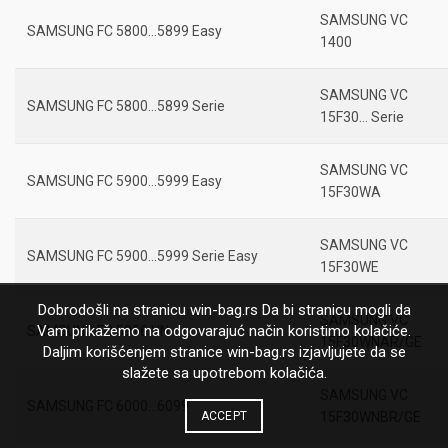
SAMSUNG VC
SAMSUNG FC 5800…5899 Easy
1400
SAMSUNG VC
SAMSUNG FC 5800…5899 Serie
15F30… Serie
SAMSUNG VC
SAMSUNG FC 5900…5999 Easy
15F30WA
SAMSUNG VC
SAMSUNG FC 5900…5999 Serie Easy
15F30WE
Dobrodošli na stranicu win-bag.rs Da bi stranicu mogli da
SAMSUNG VC
Vam prikažemo na odgovarajuć način koristimo kolačiće.
SAMSUNG FC 5956 VN
15F30WNAR/GE
Daljim korišćenjem stranice win-bag.rs izjavljujete da se
slažete sa upotrebom kolačića.
SAMSUNG VC
SAMSUNG FC 6000…6099
ACCEPT
15F30WNBR/GE