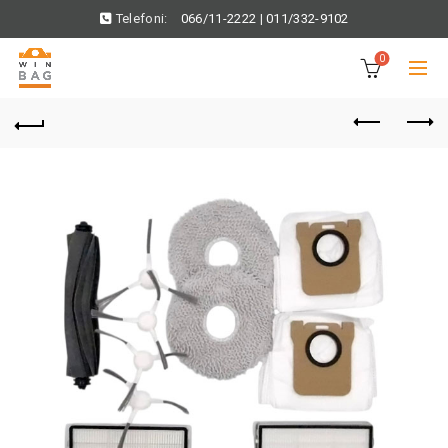
Telefoni:
066/11-2222
|
011/332-9102
0