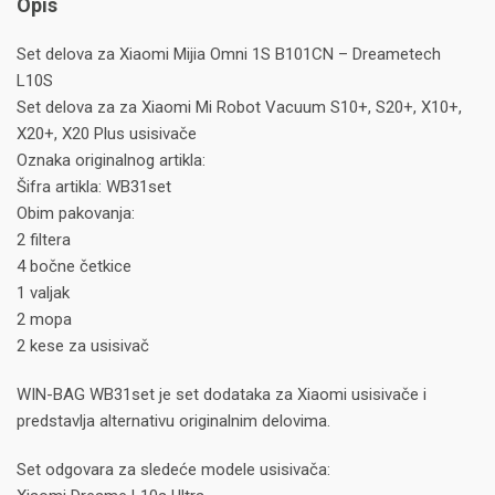
Opis
Set delova za Xiaomi Mijia Omni 1S B101CN – Dreametech
L10S
Set delova za za Xiaomi Mi Robot Vacuum S10+, S20+, X10+,
X20+, X20 Plus usisivače
Oznaka originalnog artikla:
Šifra artikla: WB31set
Obim pakovanja:
2 filtera
4 bočne četkice
1 valjak
2 mopa
2 kese za usisivač
WIN-BAG WB31set je set dodataka za Xiaomi usisivače i
predstavlja alternativu originalnim delovima.
Set odgovara za sledeće modele usisivača: