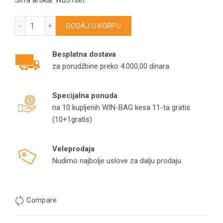
Šifra artikla: WB31set
Set delova za Xiaomi Mijia Omni 1S B101CN – Dreametech L
DODAJ U KORPU
Besplatna dostava
za porudžbine preko 4.000,00 dinara
Specijalna ponuda
na 10 kupljenih WIN-BAG kesa 11-ta gratis
(10+1gratis)
Veleprodaja
Nudimo najbolje uslove za dalju prodaju
Compare