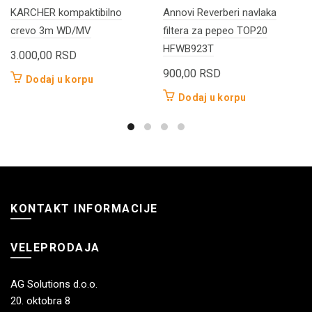
KARCHER kompaktibilno
Annovi Reverberi navlaka
crevo 3m WD/MV
filtera za pepeo TOP20
HFWB923T
3.000,00
RSD
900,00
RSD
Dodaj u korpu
Dodaj u korpu
KONTAKT INFORMACIJE
VELEPRODAJA
AG Solutions d.o.o.
20. oktobra 8