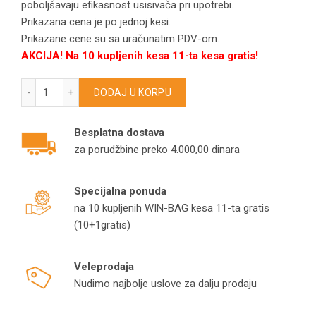
poboljšavaju efikasnost usisivača pri upotrebi.
Prikazana cena je po jednoj kesi.
Prikazane cene su sa uračunatim PDV-om.
AKCIJA! Na 10 kupljenih kesa 11-ta kesa gratis!
TASKI kese za usisivače Vento 8 model T550 količina
DODAJ U KORPU
Besplatna dostava
za porudžbine preko 4.000,00 dinara
Specijalna ponuda
na 10 kupljenih WIN-BAG kesa 11-ta gratis
(10+1gratis)
Veleprodaja
Nudimo najbolje uslove za dalju prodaju