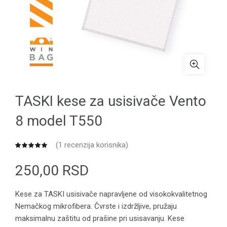
TASKI kese za usisivače Vento
8 model T550
(
1
recenzija korisnika)
250,00
RSD
Kese za TASKI usisivače napravljene od visokokvalitetnog
Nemačkog mikrofibera. Čvrste i izdržljive, pružaju
maksimalnu zaštitu od prašine pri usisavanju. Kese