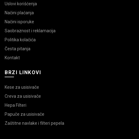
Uslovi korišćenja
Načini plaćanja
Načini isporuke
Saobraznost i reklamacija
Politika kolačića
Česta pitanja
Kontakt
BRZI LINKOVI
Kese za usisivače
Creva za usisivače
Hepa Filteri
Papuče za usisivače
Zaštitne navlake i filteri pepela