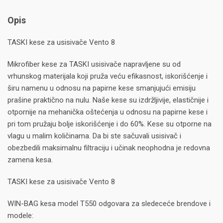
Opis
TASKI kese za usisivače Vento 8
Mikrofiber kese za TASKI usisivače napravljene su od
vrhunskog materijala koji pruža veću efikasnost, iskorišćenje i
širu namenu u odnosu na papirne kese smanjujući emisiju
prašine praktično na nulu. Naše kese su izdržljivije, elastičnije i
otpornije na mehanička oštećenja u odnosu na papirne kese i
pri tom pružaju bolje iskorišćenje i do 60%. Kese su otporne na
vlagu u malim količinama. Da bi ste sačuvali usisivač i
obezbedili maksimalnu filtraciju i učinak neophodna je redovna
zamena kesa.
TASKI kese za usisivače Vento 8
WIN-BAG kesa model T550 odgovara za sledeceće brendove i
modele: