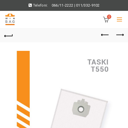
Telefoni:
066/11-2222
|
011/332-9102
0