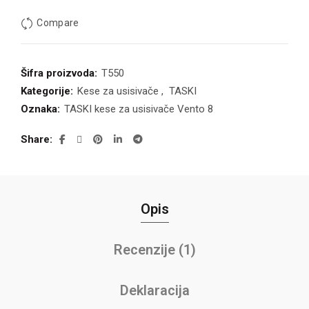
Compare
Šifra proizvoda:
T550
Kategorije:
Kese za usisivače
,
TASKI
Oznaka:
TASKI kese za usisivače Vento 8
Share
Opis
Recenzije (1)
Deklaracija