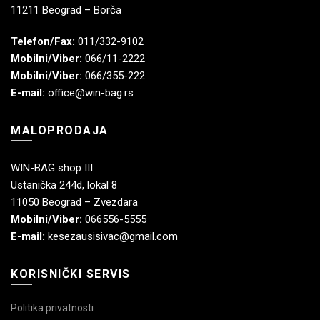
11211 Beograd – Borča
Telefon/Fax:
011/332-9102
Mobilni/Viber:
066/11-2222
Mobilni/Viber:
066/355-222
E-mail:
office@win-bag.rs
MALOPRODAJA
WIN-BAG shop III
Ustanička 244d, lokal 8
11050 Beograd – Zvezdara
Mobilni/Viber:
066556-5555
E-mail:
kesezausisivac@gmail.com
KORISNIČKI SERVIS
Politika privatnosti