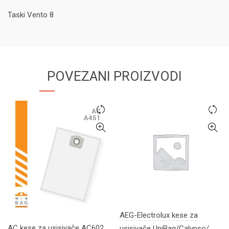
Taski Vento 8
POVEZANI PROIZVODI
AEG-Electrolux kese za
AC kese za usisivače AC602
usisivače UniBag/Calypso/