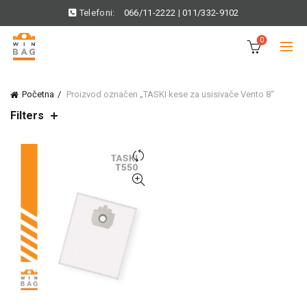
Telefoni:
066/11-2222
|
011/332-9102
0
Početna
Proizvod označen „TASKI kese za usisivače Vento 8“
Filters