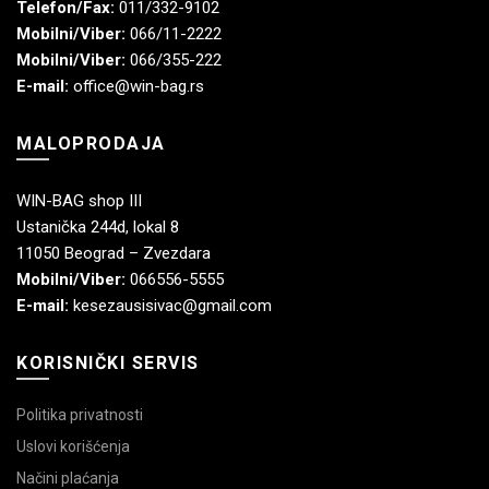
Telefon/Fax:
011/332-9102
Mobilni/Viber:
066/11-2222
Mobilni/Viber:
066/355-222
E-mail:
office@win-bag.rs
MALOPRODAJA
WIN-BAG shop III
Ustanička 244d, lokal 8
11050 Beograd – Zvezdara
Mobilni/Viber:
066556-5555
E-mail:
kesezausisivac@gmail.com
KORISNIČKI SERVIS
Politika privatnosti
Uslovi korišćenja
Načini plaćanja