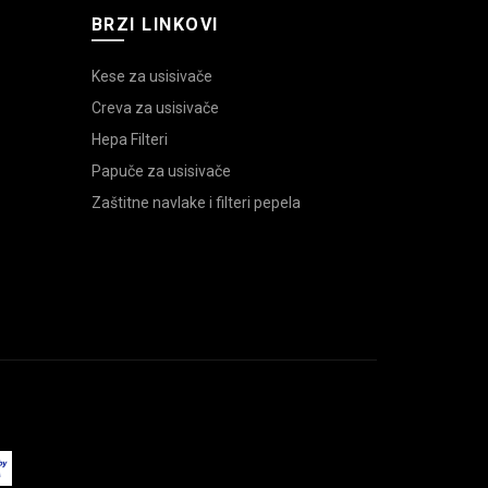
BRZI LINKOVI
Kese za usisivače
Creva za usisivače
Hepa Filteri
Papuče za usisivače
Zaštitne navlake i filteri pepela