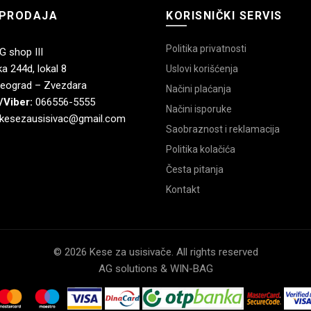
PRODAJA
KORISNIČKI SERVIS
Politika privatnosti
 shop III
a 244d, lokal 8
Uslovi korišćenja
eograd – Zvezdara
Načini plaćanja
/Viber:
066556-5555
Načini isporuke
kesezausisivac@gmail.com
Saobraznost i reklamacija
Politika kolačića
Česta pitanja
Kontakt
© 2026 Kese za usisivače. All rights reserved
AG solutions & WIN-BAG