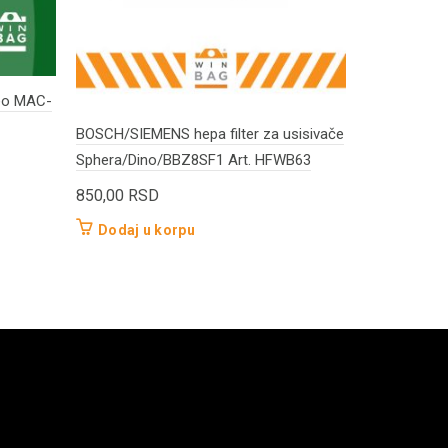
peo MAC-
Široka papuč
adapterom 
BOSCH/SIEMENS hepa filter za usisivače
Sphera/Dino/BBZ8SF1 Art. HFWB63
550,00
RS
850,00
RSD
Dodaj u 
Dodaj u korpu