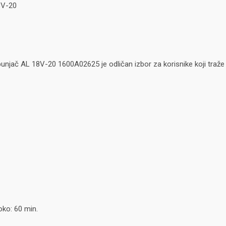
8V-20
unjač AL 18V-20 1600A02625 je odličan izbor za korisnike koji traže 
ko: 60 min.