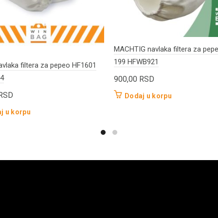
MACHTIG navlaka filtera za pe
199 HFWB921
vlaka filtera za pepeo HF1601
4
900,00
RSD
RSD
Dodaj u korpu
j u korpu