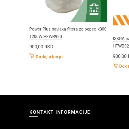
Power Plus navlaka filtera za pepeo x300
1200W HFWB920
ISKRA na
HFWB92
900,00
RSD
900,00
Dodaj u korpu
Doda
KONTAKT INFORMACIJE