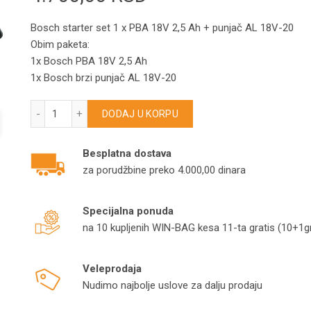
Bosch starter set 1 x PBA 18V 2,5 Ah + punjač AL 18V-20
Obim paketa:
1x Bosch PBA 18V 2,5 Ah
1x Bosch brzi punjač AL 18V-20
Bosch starter set 1 x PBA 18V 2,5 Ah + punjač AL 18V-20 k
DODAJ U KORPU
Besplatna dostava
za porudžbine preko 4.000,00 dinara
Specijalna ponuda
na 10 kupljenih WIN-BAG kesa 11-ta gratis (10+1gr
Veleprodaja
Nudimo najbolje uslove za dalju prodaju