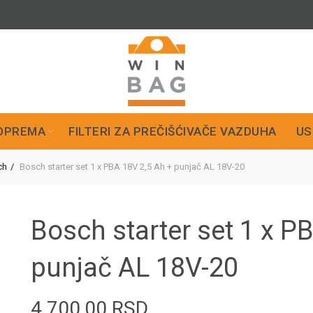
OPREMA
FILTERI ZA PREČIŠĆIVAČE VAZDUHA
US
ch
Bosch starter set 1 x PBA 18V 2,5 Ah + punjač AL 18V-20
Bosch starter set 1 x P
punjač AL 18V-20
4.700,00
RSD