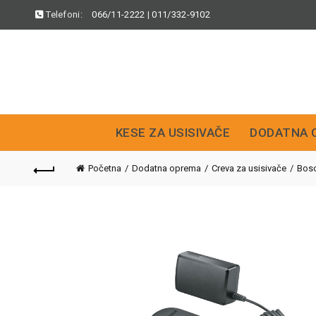
Telefoni:
066/11-2222
|
011/332-9102
KESE ZA USISIVAČE
DODATNA 
Početna
Dodatna oprema
Creva za usisivače
Bos