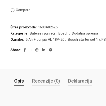
Compare
Šifra proizvoda:
1600A02625
Kategorije:
Baterije i punjači
,
Bosch
,
Dodatna oprema
Oznake:
5 Ah + punjač AL 18V-20
,
Bosch starter set 1 x P
Share
Opis
Recenzije (0)
Deklaracija