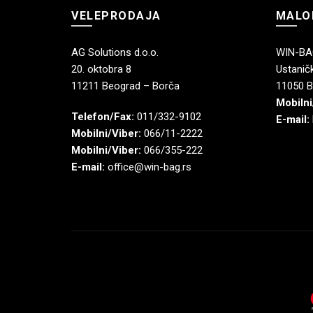
VELEPRODAJA
MALO
AG Solutions d.o.o.
WIN-BAG
20. oktobra 8
Ustaničk
11211 Beograd – Borča
11050 B
Mobilni
Telefon/Fax:
011/332-9102
E-mail:
Mobilni/Viber:
066/11-2222
Mobilni/Viber:
066/355-222
E-mail:
office@win-bag.rs