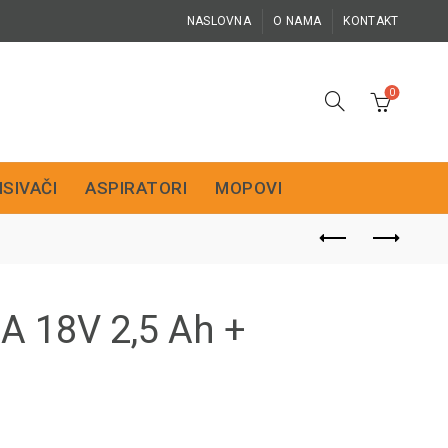
NASLOVNA
O NAMA
KONTAKT
0
ISIVAČI
ASPIRATORI
MOPOVI
BA 18V 2,5 Ah +