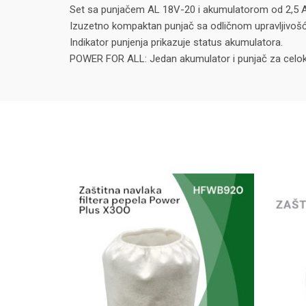
Set sa punjačem AL 18V-20 i akumulatorom od 2,5 Ah: 
Izuzetno kompaktan punjač sa odličnom upravljivošć
Indikator punjenja prikazuje status akumulatora.
POWER FOR ALL: Jedan akumulator i punjač za celo