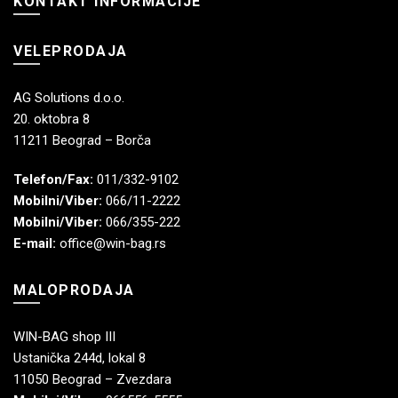
KONTAKT INFORMACIJE
VELEPRODAJA
AG Solutions d.o.o.
20. oktobra 8
11211 Beograd – Borča
Telefon/Fax:
011/332-9102
Mobilni/Viber:
066/11-2222
Mobilni/Viber:
066/355-222
E-mail:
office@win-bag.rs
MALOPRODAJA
WIN-BAG shop III
Ustanička 244d, lokal 8
11050 Beograd – Zvezdara