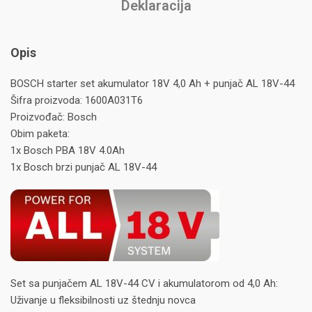
Deklaracija
Opis
BOSCH starter set akumulator 18V 4,0 Ah + punjač AL 18V-44
Šifra proizvoda: 1600A031T6
Proizvođač: Bosch
Obim paketa:
1x Bosch PBA 18V 4.0Ah
1x Bosch brzi punjač AL 18V-44
Set sa punjačem AL 18V-44 CV i akumulatorom od 4,0 Ah:
Uživanje u fleksibilnosti uz štednju novca