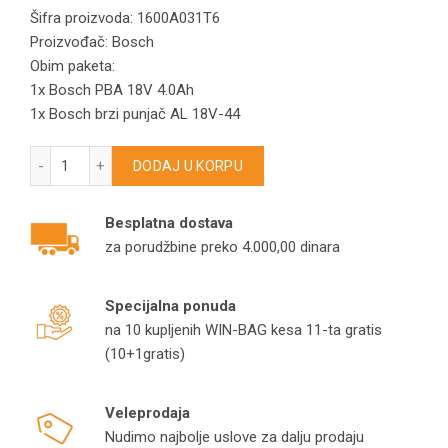
Šifra proizvoda: 1600A031T6
Proizvođač: Bosch
Obim paketa:
1x Bosch PBA 18V 4.0Ah
1x Bosch brzi punjač AL 18V-44
BOSCH starter set akumulator 18V 4,0 Ah + punjač AL 18V-44
DODAJ U KORPU
Besplatna dostava
za porudžbine preko 4.000,00 dinara
Specijalna ponuda
na 10 kupljenih WIN-BAG kesa 11-ta gratis
(10+1gratis)
Veleprodaja
Nudimo najbolje uslove za dalju prodaju