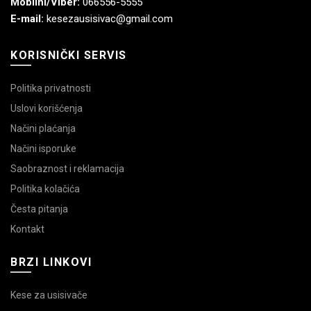
Mobilni/Viber:
066556-5555
E-mail:
kesezausisivac@gmail.com
KORISNIČKI SERVIS
Politika privatnosti
Uslovi korišćenja
Načini plaćanja
Načini isporuke
Saobraznost i reklamacija
Politika kolačića
Česta pitanja
Kontakt
BRZI LINKOVI
Kese za usisivače