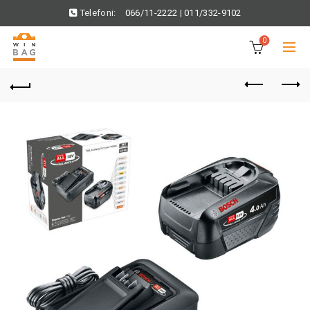
Telefoni:
066/11-2222
|
011/332-9102
0