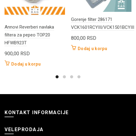
Gorenje filter 286171
Annovi Reverberi navlaka
VCK1601RCYIII/VCK1501BCYIII
filtera za pepeo TOP20
800,00
RSD
HFWB923T
Dodaj u korpu
900,00
RSD
Dodaj u korpu
KONTAKT INFORMACIJE
VELEPRODAJA