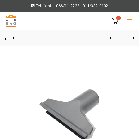
Telefoni:
066/11-2222
|
011/332-9102
0