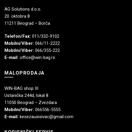
AG Solutions d.o.o.
20. oktobra 8
11211 Beograd – Borča
Telefon/Fax:
011/332-9102
Mobilni/Viber:
066/11-2222
Mobilni/Viber:
066/355-222
E-mail:
office@win-bag.rs
MALOPRODAJA
WIN-BAG shop III
Ustanička 244d, lokal 8
11050 Beograd – Zvezdara
Mobilni/Viber:
066556-5555
E-mail:
kesezausisivac@gmail.com