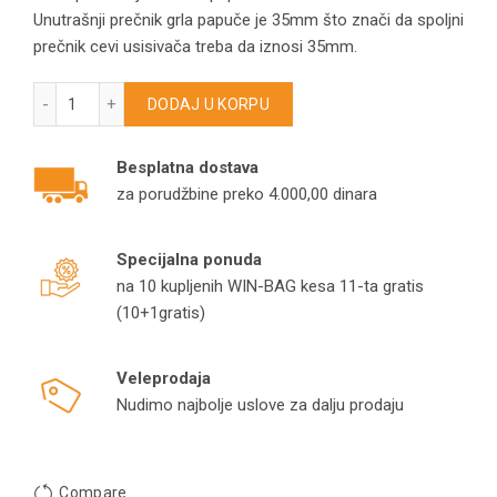
Unutrašnji prečnik grla papuče je 35mm što znači da spoljni
prečnik cevi usisivača treba da iznosi 35mm.
Mala papuča sa četkicama Fi35mm količina
DODAJ U KORPU
Besplatna dostava
za porudžbine preko 4.000,00 dinara
Specijalna ponuda
na 10 kupljenih WIN-BAG kesa 11-ta gratis
(10+1gratis)
Veleprodaja
Nudimo najbolje uslove za dalju prodaju
Compare