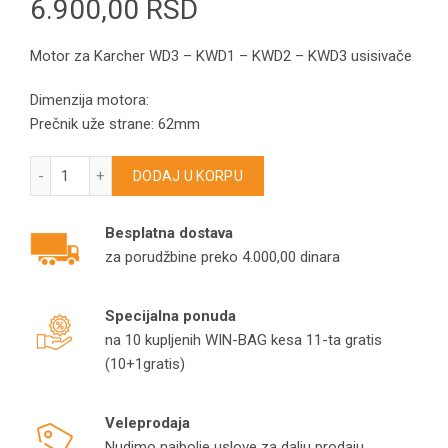
6.900,00
RSD
Motor za Karcher WD3 – KWD1 – KWD2 – KWD3 usisivače
Dimenzija motora:
Prečnik uže strane: 62mm
Motor za Karcher WD3 – KWD1 – KWD2 – KWD3 usisivače kol
DODAJ U KORPU
Besplatna dostava
za porudžbine preko 4.000,00 dinara
Specijalna ponuda
na 10 kupljenih WIN-BAG kesa 11-ta gratis
(10+1gratis)
Veleprodaja
Nudimo najbolje uslove za dalju prodaju