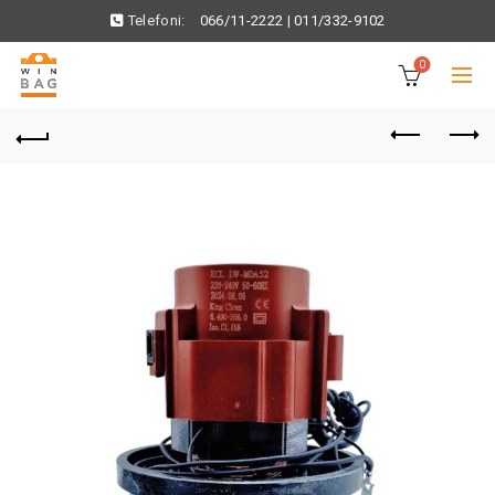
Telefoni:
066/11-2222
|
011/332-9102
0