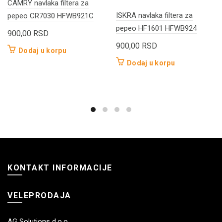
CAMRY navlaka filtera za
ISKRA navlaka filtera za
pepeo CR7030 HFWB921C
pepeo HF1601 HFWB924
900,00
RSD
900,00
RSD
Dodaj u korpu
Dodaj u korpu
KONTAKT INFORMACIJE
VELEPRODAJA
AG Solutions d.o.o.