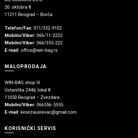
20. oktobra 8
11211 Beograd – Borča
Telefon/Fax:
011/332-9102
Mobilni/Viber:
066/11-2222
Mobilni/Viber:
066/355-222
E-mail:
office@win-bag.rs
MALOPRODAJA
WIN-BAG shop III
Ustanička 244d, lokal 8
11050 Beograd – Zvezdara
Mobilni/Viber:
066556-5555
E-mail:
kesezausisivac@gmail.com
KORISNIČKI SERVIS