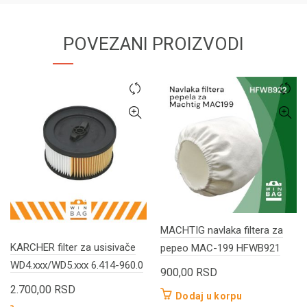
POVEZANI PROIZVODI
MACHTIG navlaka filtera za
KARCHER filter za usisivače
pepeo MAC-199 HFWB921
WD4.xxx/WD5.xxx 6.414-960.0
900,00
RSD
2.700,00
RSD
Dodaj u korpu