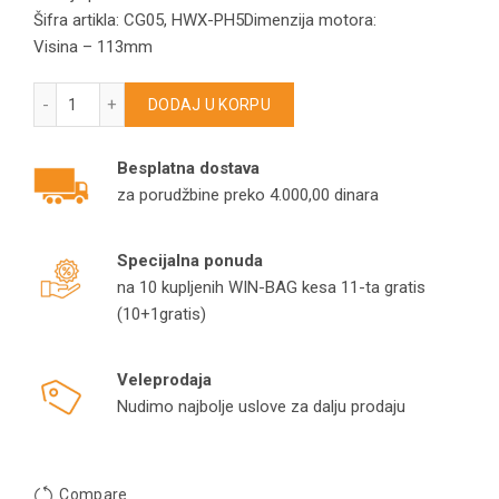
Šifra artikla: CG05, HWX-PH5Dimenzija motora:
Visina – 113mm
Motor za usisivač 1400W, 220V, 50Hz količina
DODAJ U KORPU
Besplatna dostava
za porudžbine preko 4.000,00 dinara
Specijalna ponuda
na 10 kupljenih WIN-BAG kesa 11-ta gratis
(10+1gratis)
Veleprodaja
Nudimo najbolje uslove za dalju prodaju
Compare