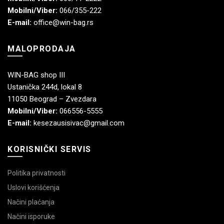
Mobilni/Viber:
066/355-222
E-mail:
office@win-bag.rs
MALOPRODAJA
WIN-BAG shop III
Ustanička 244d, lokal 8
11050 Beograd – Zvezdara
Mobilni/Viber:
066556-5555
E-mail:
kesezausisivac@gmail.com
KORISNIČKI SERVIS
Politika privatnosti
Uslovi korišćenja
Načini plaćanja
Načini isporuke