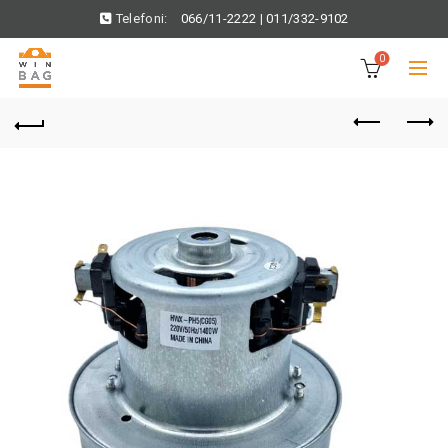
Telefoni:
066/11-2222
|
011/332-9102
0