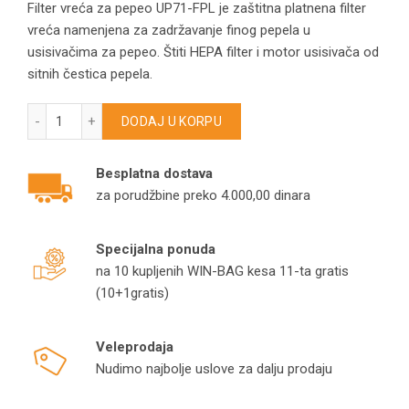
Filter vreća za pepeo UP71-FPL je zaštitna platnena filter
vreća namenjena za zadržavanje finog pepela u
usisivačima za pepeo. Štiti HEPA filter i motor usisivača od
sitnih čestica pepela.
Filter vreća za pepeo UP71-FPL zaštitna platnena za fini pep
DODAJ U KORPU
Besplatna dostava
za porudžbine preko 4.000,00 dinara
Specijalna ponuda
na 10 kupljenih WIN-BAG kesa 11-ta gratis
(10+1gratis)
Veleprodaja
Nudimo najbolje uslove za dalju prodaju