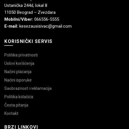
Ustanička 244d, lokal 8
11050 Beograd – Zvezdara
Mobilni/Viber:
066556-5555
E-mail:
kesezausisivac@gmail.com
KORISNIČKI SERVIS
Politika privatnosti
Uslovi korišćenja
Načini plaćanja
Načini isporuke
Saobraznost i reklamacija
Politika kolačića
Česta pitanja
Kontakt
BRZI LINKOVI