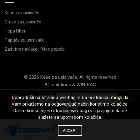
Kese za usisivače
Creva za usisivače
Hepa Filteri
Papuče za usisivače
Zaštitne navlake i filteri pepela
© 2026 Kese za usisivače. All rights reserved
AG solutions & WIN-BAG
Dobrodošli na stranicu win-bag.rs Da bi stranicu mogli da
Vam prikažemo na odgovarajuć način koristimo kolačiće.
Daljim korišćenjem stranice win-bag.rs izjavljujete da se
slažete sa upotrebom kolačića.
ACCEPT