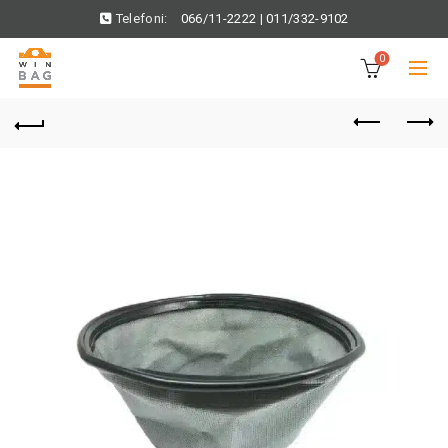
Telefoni:
066/11-2222
|
011/332-9102
0