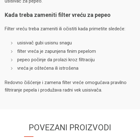
usisivač za pepeo.
Kada treba zameniti filter vreću za pepeo
Filter vreću treba zameniti ili očistiti kada primetite sledeće:
usisivač gubi usisnu snagu
filter vreća je zapunjena finim pepelom
pepeo počinje da prolazi kroz filtraciju
vreća je oštećena ili istrošena
Redovno čišćenje i zamena filter vreće omogućava pravilno
filtriranje pepela i produžava radni vek usisivača.
POVEZANI PROIZVODI