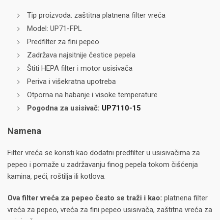
Tip proizvoda: zaštitna platnena filter vreća
Model: UP71-FPL
Predfilter za fini pepeo
Zadržava najsitnije čestice pepela
Štiti HEPA filter i motor usisivača
Periva i višekratna upotreba
Otporna na habanje i visoke temperature
Pogodna za usisivač:
UP7110-15
Namena
Filter vreća se koristi kao dodatni predfilter u usisivačima za
pepeo i pomaže u zadržavanju finog pepela tokom čišćenja
kamina, peći, roštilja ili kotlova.
Ova filter vreća za pepeo često se traži i kao:
platnena filter
vreća za pepeo, vreća za fini pepeo usisivača, zaštitna vreća za