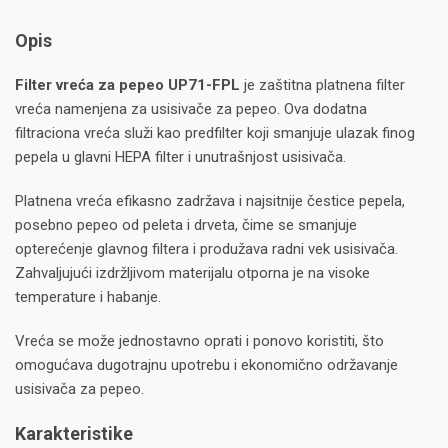
Opis
Filter vreća za pepeo UP71-FPL
je zaštitna platnena filter
vreća namenjena za usisivače za pepeo. Ova dodatna
filtraciona vreća služi kao predfilter koji smanjuje ulazak finog
pepela u glavni HEPA filter i unutrašnjost usisivača.
Platnena vreća efikasno zadržava i najsitnije čestice pepela,
posebno pepeo od peleta i drveta, čime se smanjuje
opterećenje glavnog filtera i produžava radni vek usisivača.
Zahvaljujući izdržljivom materijalu otporna je na visoke
temperature i habanje.
Vreća se može jednostavno oprati i ponovo koristiti, što
omogućava dugotrajnu upotrebu i ekonomično održavanje
usisivača za pepeo.
Karakteristike