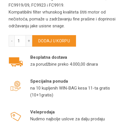
FC9919/09, FC9923 i FC9919.
Kompatibilni filter vrhunskog kvaliteta štiti motor od
nečistoća, pomaže u zadržavanju fine prašine i doprinosi
održavanju jake usisne snage.
Filter za Philips FC9919 FC9923 CP0484/01 usisivače količin
DODAJ U KORPU
Besplatna dostava
za porudžbine preko 4.000,00 dinara
Specijalna ponuda
na 10 kupljenih WIN-BAG kesa 11-ta gratis
(10+1gratis)
Veleprodaja
Nudimo najbolje uslove za dalju prodaju