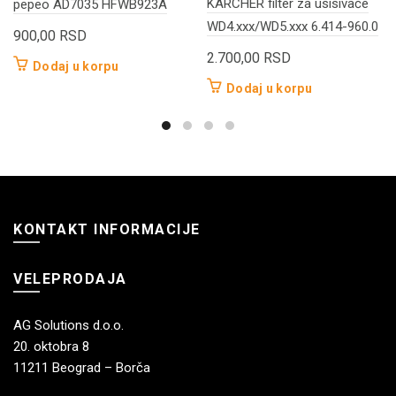
KARCHER filter za usisivače
pepeo AD7035 HFWB923A
WD4.xxx/WD5.xxx 6.414-960.0
900,00
RSD
2.700,00
RSD
Dodaj u korpu
Dodaj u korpu
KONTAKT INFORMACIJE
VELEPRODAJA
AG Solutions d.o.o.
20. oktobra 8
11211 Beograd – Borča