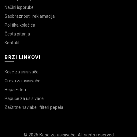
Načini isporuke
Saobraznost i reklamacija
Politika kolačića
Česta pitanja
Kontakt
BRZI LINKOVI
Kese za usisivače
Creva za usisivače
Hepa Filteri
Papuče za usisivače
Zaštitne navlake i filteri pepela
© 2026 Kese za usisivače. All rights reserved