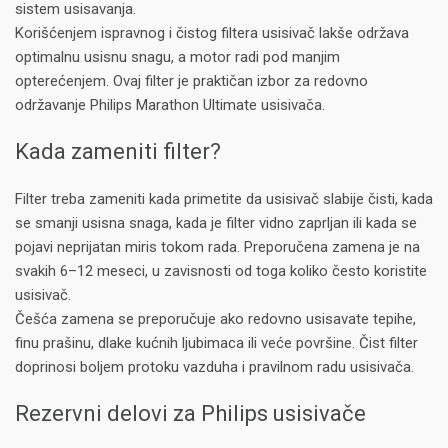
sistem usisavanja.
Korišćenjem ispravnog i čistog filtera usisivač lakše održava
optimalnu usisnu snagu, a motor radi pod manjim
opterećenjem. Ovaj filter je praktičan izbor za redovno
održavanje Philips Marathon Ultimate usisivača.
Kada zameniti filter?
Filter treba zameniti kada primetite da usisivač slabije čisti, kada
se smanji usisna snaga, kada je filter vidno zaprljan ili kada se
pojavi neprijatan miris tokom rada. Preporučena zamena je na
svakih 6–12 meseci, u zavisnosti od toga koliko često koristite
usisivač.
Češća zamena se preporučuje ako redovno usisavate tepihe,
finu prašinu, dlake kućnih ljubimaca ili veće površine. Čist filter
doprinosi boljem protoku vazduha i pravilnom radu usisivača.
Rezervni delovi za Philips usisivače