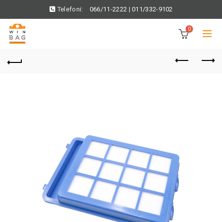
Telefoni:
066/11-2222
|
011/332-9102
0