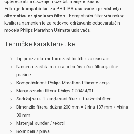
opterećivati, a čišćenje može biti manje efikasno.
Filter je kompatibilan za PHILIPS usisivače i predstavlja
alternativu originalnom filteru.
Kompatibilni filter vrhunskog
kvaliteta namenjen je za redovno održavanje odgovarajućih
modela Philips Marathon Ultimate usisivača.
Tehničke karakteristike
Tip proizvoda: motorni zaštitni filter za usisivač
Namena: zaštita motora od nečistoća i filtracija fine
prašine
Kompatibilnost: Philips Marathon Ultimate serija
Menja oznaku filtera: Philips CP0484/01
Sadržaj seta: 1 sunđerasti filter + 1 tekstilni filter
Dimenzije filtera: dužina 200 mm × širina 137 mm × visina
38 mm
Materijal: sunđer / tekstil
Boja: bela / plava