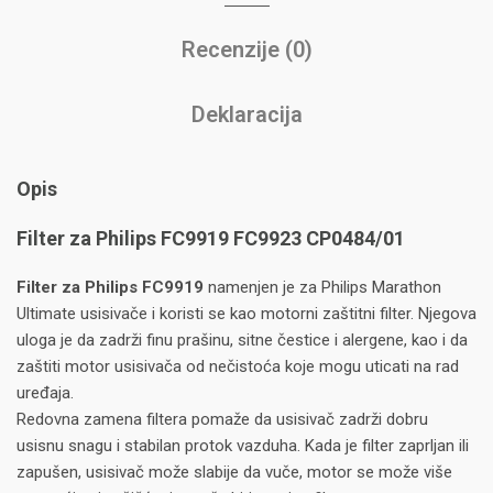
Recenzije (0)
Deklaracija
Opis
Filter za Philips FC9919 FC9923 CP0484/01
Filter za Philips FC9919
namenjen je za Philips Marathon
Ultimate usisivače i koristi se kao motorni zaštitni filter. Njegova
uloga je da zadrži finu prašinu, sitne čestice i alergene, kao i da
zaštiti motor usisivača od nečistoća koje mogu uticati na rad
uređaja.
Redovna zamena filtera pomaže da usisivač zadrži dobru
usisnu snagu i stabilan protok vazduha. Kada je filter zaprljan ili
zapušen, usisivač može slabije da vuče, motor se može više