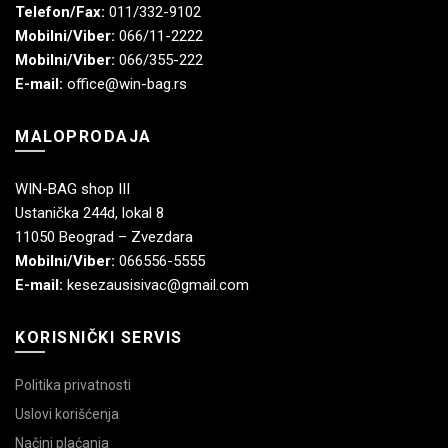
Telefon/Fax:
011/332-9102
Mobilni/Viber:
066/11-2222
Mobilni/Viber:
066/355-222
E-mail:
office@win-bag.rs
MALOPRODAJA
WIN-BAG shop III
Ustanička 244d, lokal 8
11050 Beograd – Zvezdara
Mobilni/Viber:
066556-5555
E-mail:
kesezausisivac@gmail.com
KORISNIČKI SERVIS
Politika privatnosti
Uslovi korišćenja
Načini plaćanja