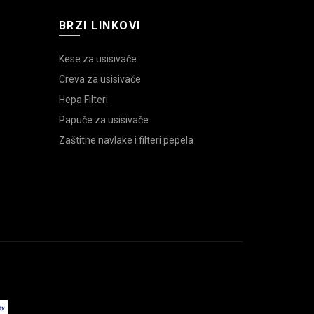
BRZI LINKOVI
Kese za usisivače
Creva za usisivače
Hepa Filteri
Papuče za usisivače
Zaštitne navlake i filteri pepela