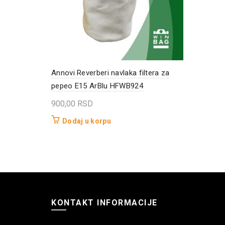
Annovi Reverberi navlaka filtera za
pepeo E15 ArBlu HFWB924
900,00
RSD
Dodaj u korpu
KONTAKT INFORMACIJE