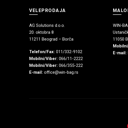
VELEPRODAJA
MALO
AG Solutions d.o.o.
WIN-BAG
20. oktobra 8
Ustaničk
11211 Beograd – Borča
11050 B
Mobilni
Telefon/Fax:
011/332-9102
E-mail:
Mobilni/Viber:
066/11-2222
Mobilni/Viber:
066/355-222
E-mail:
office@win-bag.rs