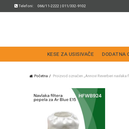
Telefoni:
066/11-2222
|
011/332-9102
KESE ZA USISIVAČE
DODATNA 
Početna
Proizvod označen „Annovi Reverberi navlaka 