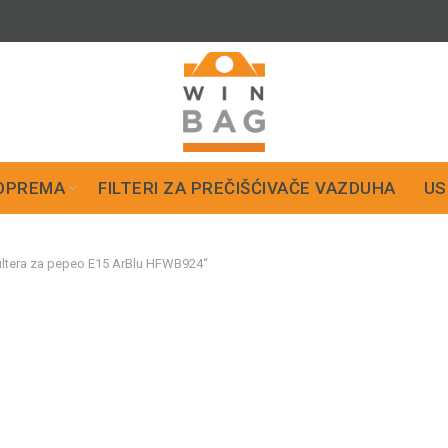
OPREMA
FILTERI ZA PREČIŠĆIVAČE VAZDUHA
US
filtera za pepeo E15 ArBlu HFWB924“