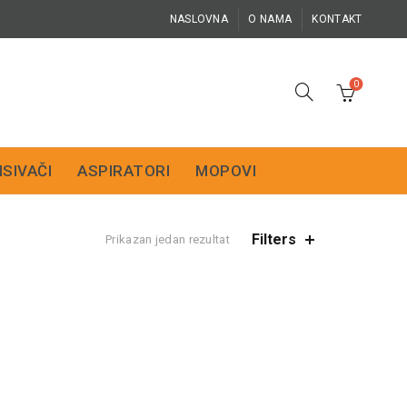
NASLOVNA
O NAMA
KONTAKT
0
ISIVAČI
ASPIRATORI
MOPOVI
Filters
Prikazan jedan rezultat