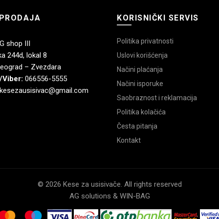
PRODAJA
KORISNIČKI SERVIS
Politika privatnosti
 shop III
a 244d, lokal 8
Uslovi korišćenja
eograd – Zvezdara
Načini plaćanja
/Viber:
066556-5555
Načini isporuke
kesezausisivac@gmail.com
Saobraznost i reklamacija
Politika kolačića
Česta pitanja
Kontakt
© 2026 Kese za usisivače. All rights reserved
AG solutions & WIN-BAG