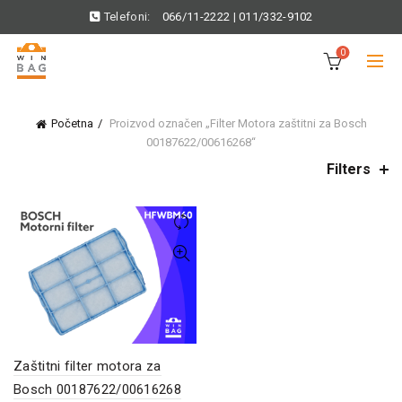
Telefoni:
066/11-2222
|
011/332-9102
0
Početna
Proizvod označen „Filter Motora zaštitni za Bosch
00187622/00616268“
Filters
Zaštitni filter motora za
Bosch 00187622/00616268