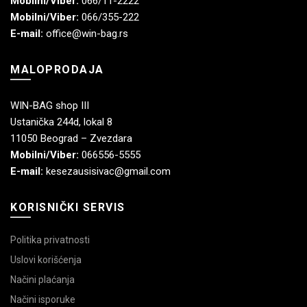
Mobilni/Viber:
066/11-2222
Mobilni/Viber:
066/355-222
E-mail:
office@win-bag.rs
MALOPRODAJA
WIN-BAG shop III
Ustanička 244d, lokal 8
11050 Beograd – Zvezdara
Mobilni/Viber:
066556-5555
E-mail:
kesezausisivac@gmail.com
KORISNIČKI SERVIS
Politika privatnosti
Uslovi korišćenja
Načini plaćanja
Načini isporuke