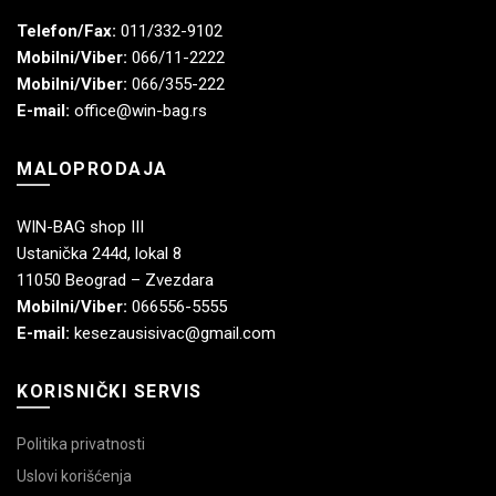
Telefon/Fax:
011/332-9102
Mobilni/Viber:
066/11-2222
Mobilni/Viber:
066/355-222
E-mail:
office@win-bag.rs
MALOPRODAJA
WIN-BAG shop III
Ustanička 244d, lokal 8
11050 Beograd – Zvezdara
Mobilni/Viber:
066556-5555
E-mail:
kesezausisivac@gmail.com
KORISNIČKI SERVIS
Politika privatnosti
Uslovi korišćenja