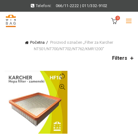
Telefoni:
066/11-2222
|
011/332-9102
0
Početna
Proizvod označen „Filter za Karcher
NT501/NT700/NT702/NT762/KMR1200“
Filters