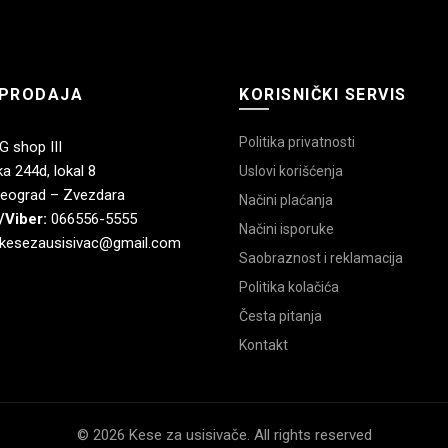
PRODAJA
KORISNIČKI SERVIS
Politika privatnosti
 shop III
a 244d, lokal 8
Uslovi korišćenja
eograd – Zvezdara
Načini plaćanja
/Viber:
066556-5555
Načini isporuke
kesezausisivac@gmail.com
Saobraznost i reklamacija
Politika kolačića
Česta pitanja
Kontakt
© 2026 Kese za usisivače. All rights reserved