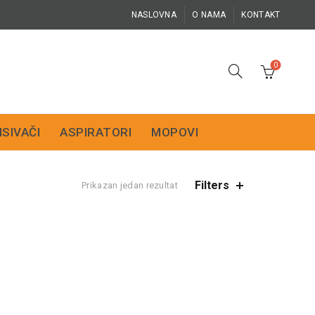
NASLOVNA
O NAMA
KONTAKT
0
ISIVAČI
ASPIRATORI
MOPOVI
Filters
Prikazan jedan rezultat