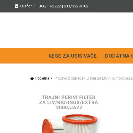
Telefoni:
066/11-2222
|
011/332-9102
KESE ZA USISIVAČE
DODATNA 
Početna
Proizvod označen „Filter za LIV Rio/Inox/Jazz/