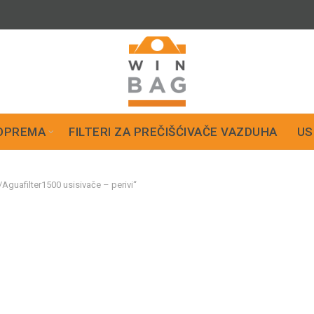
OPREMA
FILTERI ZA PREČIŠĆIVAČE VAZDUHA
US
Aguafilter1500 usisivače – perivi“