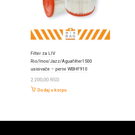
Filter za LIV
Rio/Inox/Jazz/Aguafilter1500
usisivače – perivi WBHF910
2.200,00
RSD
Dodaj u korpu