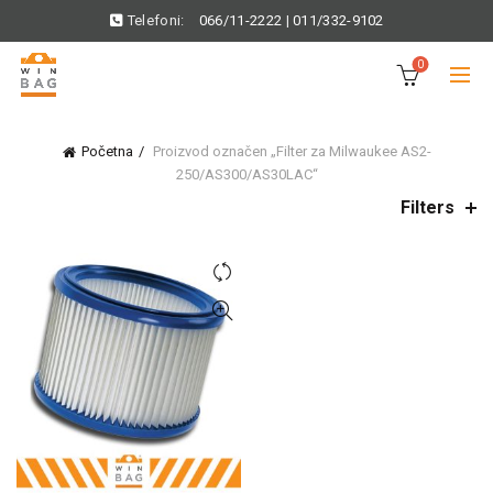
Telefoni:
066/11-2222
|
011/332-9102
0
Početna
Proizvod označen „Filter za Milwaukee AS2-
250/AS300/AS30LAC“
Filters