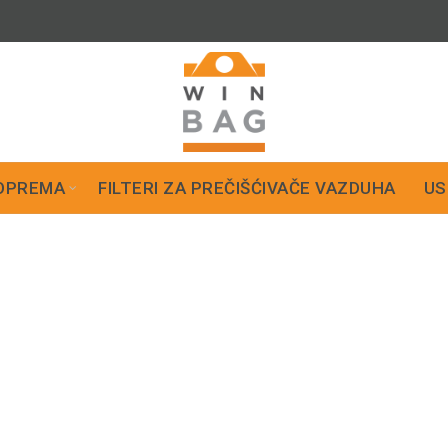
OPREMA
FILTERI ZA PREČIŠĆIVAČE VAZDUHA
US