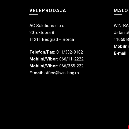
VELEPRODAJA
MALO
AG Solutions d.o.o.
WIN-BAG
20. oktobra 8
Ustaničk
11211 Beograd – Borča
11050 B
Mobilni
Telefon/Fax:
011/332-9102
E-mail:
Mobilni/Viber:
066/11-2222
Mobilni/Viber:
066/355-222
E-mail:
office@win-bag.rs