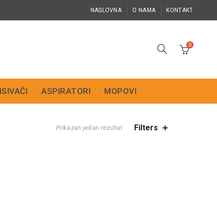
NASLOVNA
O NAMA
KONTAKT
0
ISIVAČI
ASPIRATORI
MOPOVI
Filters
Prikazan jedan rezultat