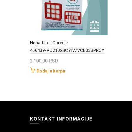
Hepa filter Gorenje
466439/VC2102BCYIV/VCE03SPRCY
2.100,00
RSD
Dodaj u korpu
KONTAKT INFORMACIJE