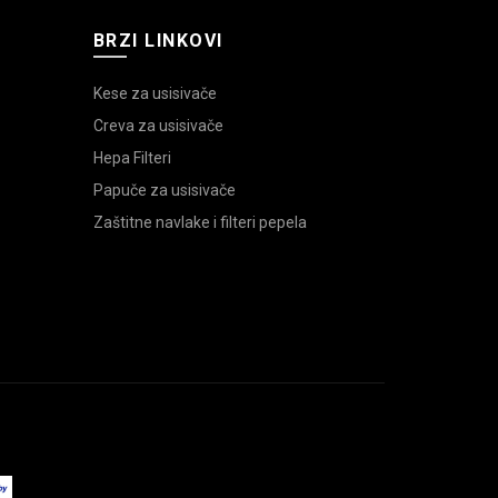
BRZI LINKOVI
Kese za usisivače
Creva za usisivače
Hepa Filteri
Papuče za usisivače
Zaštitne navlake i filteri pepela