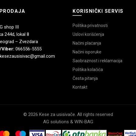
PRODAJA
KORISNIČKI SERVIS
Politika privatnosti
 shop III
a 244d, lokal 8
Uslovi korišćenja
eograd – Zvezdara
Načini plaćanja
/Viber:
066556-5555
Načini isporuke
kesezausisivac@gmail.com
Saobraznost i reklamacija
Politika kolačića
Česta pitanja
Kontakt
© 2026 Kese za usisivače. All rights reserved
AG solutions & WIN-BAG