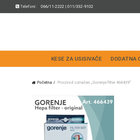
Telefoni:
066/11-2222
|
011/332-9102
KESE ZA USISIVAČE
DODATNA 
Početna
Proizvod označen „Gorenje filter 466439“