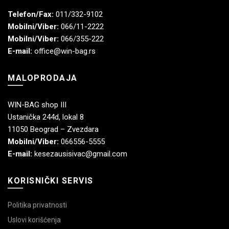
Telefon/Fax:
011/332-9102
Mobilni/Viber:
066/11-2222
Mobilni/Viber:
066/355-222
E-mail:
office@win-bag.rs
MALOPRODAJA
WIN-BAG shop III
Ustanička 244d, lokal 8
11050 Beograd – Zvezdara
Mobilni/Viber:
066556-5555
E-mail:
kesezausisivac@gmail.com
KORISNIČKI SERVIS
Politika privatnosti
Uslovi korišćenja