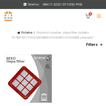
Telefoni:
066/11-2222
|
011/332-9102
0
Početna
Proizvod označen „Hepa filter za Beko
9178015317/VCO32818WR/VCO32801/VCO32803 usisivače.“
Filters