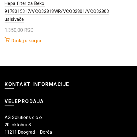
Hepa filter za Beko
9178015317/VCO32818WR/VCO32801/VCO32803
usisivače
1.350,00
RSD
Dodaj u korpu
KONTAKT INFORMACIJE
VELEPRODAJA
AG Solutions d.o.o.
20. oktobra 8
11211 Beograd – Borča