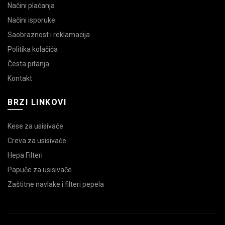
Načini plaćanja
Načini isporuke
Saobraznost i reklamacija
Politika kolačića
Česta pitanja
Kontakt
BRZI LINKOVI
Kese za usisivače
Creva za usisivače
Hepa Filteri
Papuče za usisivače
Zaštitne navlake i filteri pepela