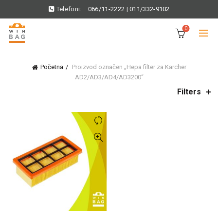
Telefoni:
066/11-2222
|
011/332-9102
0
Početna
Proizvod označen „Hepa filter za Karcher
AD2/AD3/AD4/AD3200“
Filters