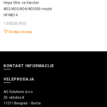
Hepa filter za Karcher
AD2/AD3/AD4/AD3200 model
HFWB14
1.300,00
RSD
Dodaj u korpu
KONTAKT INFORMACIJE
VELEPRODAJA
AG Solutions d.o.o.
20. oktobra 8
11211 Beograd – Borča