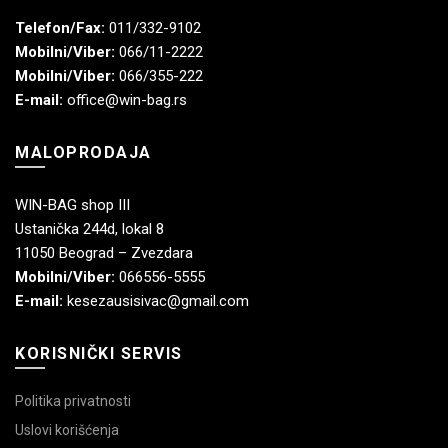
Telefon/Fax:
011/332-9102
Mobilni/Viber:
066/11-2222
Mobilni/Viber:
066/355-222
E-mail:
office@win-bag.rs
MALOPRODAJA
WIN-BAG shop III
Ustanička 244d, lokal 8
11050 Beograd – Zvezdara
Mobilni/Viber:
066556-5555
E-mail:
kesezausisivac@gmail.com
KORISNIČKI SERVIS
Politika privatnosti
Uslovi korišćenja