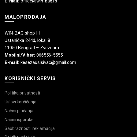
E-mail:
office@win-bag.rs
MALOPRODAJA
WIN-BAG shop III
Ustanička 244d, lokal 8
11050 Beograd – Zvezdara
Mobilni/Viber:
066556-5555
E-mail:
kesezausisivac@gmail.com
KORISNIČKI SERVIS
Politika privatnosti
Uslovi korišćenja
Načini plaćanja
Načini isporuke
Saobraznost i reklamacija