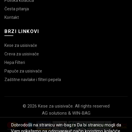
Politika kolačića
Česta pitanja
Kontakt
BRZI LINKOVI
Kese za usisivače
Creva za usisivače
Hepa Filteri
Papuče za usisivače
Zaštitne navlake i filteri pepela
© 2026 Kese za usisivače. All rights reserved
AG solutions & WIN-BAG
Dobrodošli na stranicu win-bag.rs Da bi stranicu mogli da
Vam prikažemo na odgovarajuć način koristimo kolačiće.