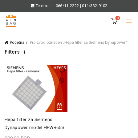
Telefoni:
066/11-2222
|
011/332-9102
0
Početna
Proizvod označen „Hepa filter za Siemens Dynapower“
Filters
Hepa filter za Siemens
Dynapower model HFWB65S