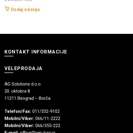
Dodaj u korpu
KONTAKT INFORMACIJE
VELEPRODAJA
AG Solutions d.o.o.
20. oktobra 8
11211 Beograd – Borča
Telefon/Fax:
011/332-9102
Mobilni/Viber:
066/11-2222
Mobilni/Viber:
066/355-222
E-mail:
office@win-bag.rs