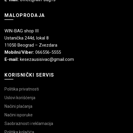
MALOPRODAJA
WIN-BAG shop III
Ustanička 244d, lokal 8
11050 Beograd – Zvezdara
Mobilni/Viber:
066556-5555
E-mail:
kesezausisivac@gmail.com
KORISNIČKI SERVIS
Politika privatnosti
Uslovi korišćenja
Načini plaćanja
Načini isporuke
Saobraznost i reklamacija
Politika kolačića