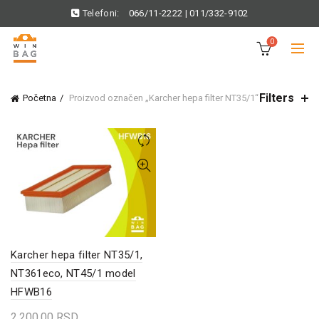
Telefoni:
066/11-2222
|
011/332-9102
0
Filters
Početna
Proizvod označen „Karcher hepa filter NT35/1“
Karcher hepa filter NT35/1,
NT361eco, NT45/1 model
HFWB16
2.200,00
RSD