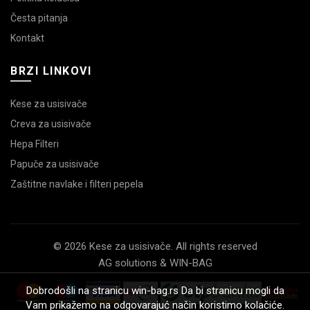
Česta pitanja
Kontakt
BRZI LINKOVI
Kese za usisivače
Creva za usisivače
Hepa Filteri
Papuče za usisivače
Zaštitne navlake i filteri pepela
© 2026 Kese za usisivače. All rights reserved
AG solutions & WIN-BAG
Dobrodošli na stranicu win-bag.rs Da bi stranicu mogli da
Vam prikažemo na odgovarajuć način koristimo kolačiće.