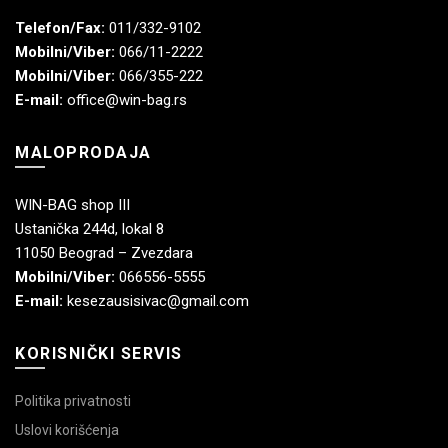
Telefon/Fax:
011/332-9102
Mobilni/Viber:
066/11-2222
Mobilni/Viber:
066/355-222
E-mail:
office@win-bag.rs
MALOPRODAJA
WIN-BAG shop III
Ustanička 244d, lokal 8
11050 Beograd – Zvezdara
Mobilni/Viber:
066556-5555
E-mail:
kesezausisivac@gmail.com
KORISNIČKI SERVIS
Politika privatnosti
Uslovi korišćenja