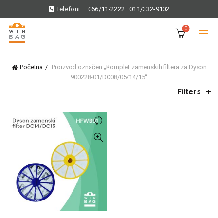
Telefoni:
066/11-2222
|
011/332-9102
0
Početna
Proizvod označen „Komplet zamenskih filtera za Dyson
900228-01/DC08/05/14/15“
Filters