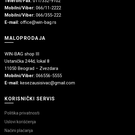
Telefon/Fax:
011/332-9102
Mobilni/Viber:
066/11-2222
Mobilni/Viber:
066/355-222
E-mail:
office@win-bag.rs
MALOPRODAJA
WIN-BAG shop III
Ustanička 244d, lokal 8
11050 Beograd – Zvezdara
Mobilni/Viber:
066556-5555
E-mail:
kesezausisivac@gmail.com
KORISNIČKI SERVIS
Politika privatnosti
Uslovi korišćenja
Načini plaćanja