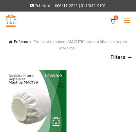
Telefoni:
066/11-2222
|
011/332-9102
0
Početna
Proizvod označen „MACHTIG navlaka filtera za pepeo
MAC-199“
Filters