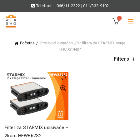
Telefoni:
066/11-2222
|
011/332-9102
0
Početna
Proizvod označen „Par filtera za STARMIX serije
ISP/ISC/HS“
Filters
Filter za STARMIX usisivaće –
2kom HFWB62S2