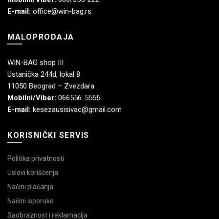
E-mail:
office@win-bag.rs
MALOPRODAJA
WIN-BAG shop III
Ustanička 244d, lokal 8
11050 Beograd – Zvezdara
Mobilni/Viber:
066556-5555
E-mail:
kesezausisivac@gmail.com
KORISNIČKI SERVIS
Politika privatnosti
Uslovi korišćenja
Načini plaćanja
Načini isporuke
Saobraznost i reklamacija