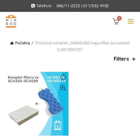
Telefoni:
066/11-2222
|
011/332-9102
0
Početna
Proizvod označen „SAMSUNG hepa filter za usisivač
DJ63-00672D“
Filters