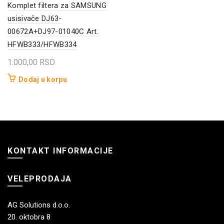
Komplet filtera za SAMSUNG
usisivače DJ63-
00672A+DJ97-01040C Art.
HFWB333/HFWB334
1.000,00
RSD
Dodaj u korpu
KONTAKT INFORMACIJE
VELEPRODAJA
AG Solutions d.o.o.
20. oktobra 8