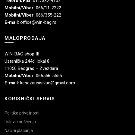
Telefon/Fax:
011/332-9102
Mobilni/Viber:
066/11-2222
Mobilni/Viber:
066/355-222
E-mail:
office@win-bag.rs
MALOPRODAJA
WIN-BAG shop III
Ustanička 244d, lokal 8
11050 Beograd – Zvezdara
Mobilni/Viber:
066556-5555
E-mail:
kesezausisivac@gmail.com
KORISNIČKI SERVIS
Politika privatnosti
Uslovi korišćenja
Načini plaćanja