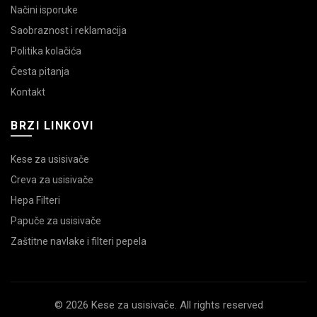
Načini isporuke
Saobraznost i reklamacija
Politika kolačića
Česta pitanja
Kontakt
BRZI LINKOVI
Kese za usisivače
Creva za usisivače
Hepa Filteri
Papuče za usisivače
Zaštitne navlake i filteri pepela
© 2026 Kese za usisivače. All rights reserved