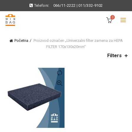
Telefoni:
066/11-2222
|
011/332-9102
0
Početna
Proizvod označen „Univerzalni filter zamena za HEPA
FILTER 170x130x20mm“
Filters