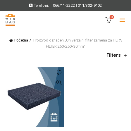
Telefoni:
066/11-2222
|
011/332-9102
0
Početna
Proizvod označen „Univerzalni filter zamena za HEPA
FILTER 250x250x30mm“
Filters