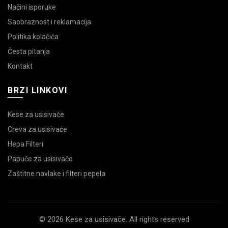
Načini isporuke
Saobraznost i reklamacija
Politika kolačića
Česta pitanja
Kontakt
BRZI LINKOVI
Kese za usisivače
Creva za usisivače
Hepa Filteri
Papuče za usisivače
Zaštitne navlake i filteri pepela
© 2026 Kese za usisivače. All rights reserved