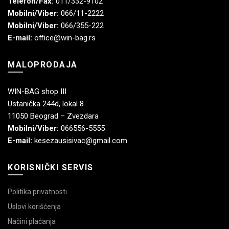
Telefon/Fax:
011/332-9102
Mobilni/Viber:
066/11-2222
Mobilni/Viber:
066/355-222
E-mail:
office@win-bag.rs
MALOPRODAJA
WIN-BAG shop III
Ustanička 244d, lokal 8
11050 Beograd – Zvezdara
Mobilni/Viber:
066556-5555
E-mail:
kesezausisivac@gmail.com
KORISNIČKI SERVIS
Politika privatnosti
Uslovi korišćenja
Načini plaćanja