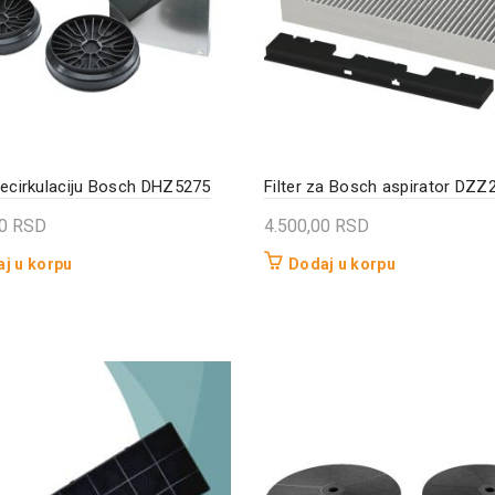
recirkulaciju Bosch DHZ5275
Filter za Bosch aspirator DZ
00
RSD
4.500,00
RSD
j u korpu
Dodaj u korpu