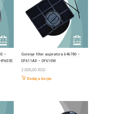
45 –
Gorenje filter aspiratora 646780 –
BHP603E
DF611AX – DF610W
2.000,00
RSD
Dodaj u korpu