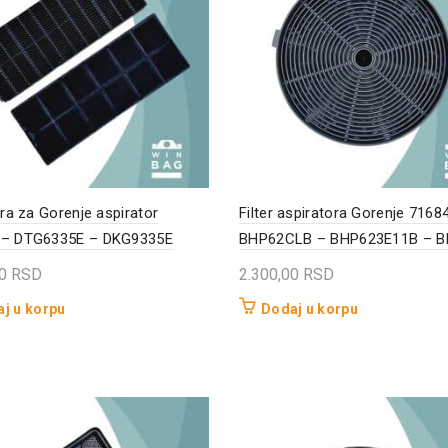
era za Gorenje aspirator
Filter aspiratora Gorenje 7168
 – DTG6335E – DKG9335E
BHP62CLB – BHP623E11B – 
00
RSD
2.300,00
RSD
j u korpu
Dodaj u korpu