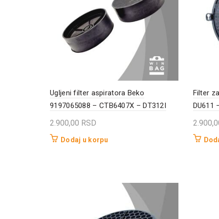
Ugljeni filter aspiratora Beko
Filter 
9197065088 – CTB6407X – DT312I
DU611 
2.900,00
RSD
2.900,
Dodaj u korpu
Doda