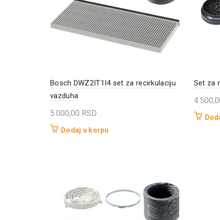
Bosch DWZ2IT1I4 set za recirkulaciju
Set za 
vazduha
4.500,
5.000,00
RSD
Doda
Dodaj u korpu