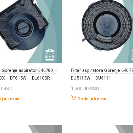
za Gorenje aspirator 646780 –
Filter aspiratora Gorenje 6467
BX – DF615W – DL610SR
DU5115W – DU6111
00
RSD
1.500,00
RSD
j u korpu
Dodaj u korpu