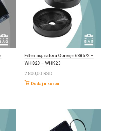
e
Filteri aspiratora Gorenje 688572 –
WHI823 – WHI923
2.800,00
RSD
Dodaj u korpu