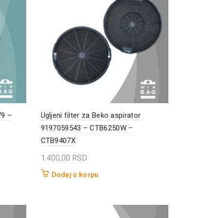
79 –
Ugljeni filter za Beko aspirator
9197059543 – CTB6250W –
CTB9407X
1.400,00
RSD
Dodaj u korpu