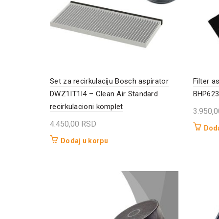
Set za recirkulaciju Bosch aspirator
Filter 
DWZ1IT1I4 – Clean Air Standard
BHP623
recirkulacioni komplet
3.950,
4.450,00
RSD
Doda
Dodaj u korpu