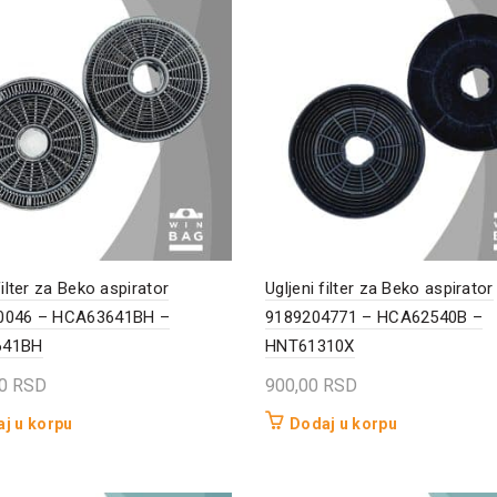
filter za Beko aspirator
Ugljeni filter za Beko aspirator
0046 – HCA63641BH –
9189204771 – HCA62540B –
641BH
HNT61310X
00
RSD
900,00
RSD
j u korpu
Dodaj u korpu