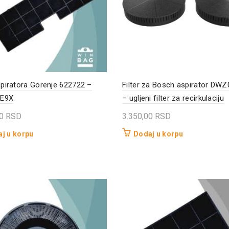
aspiratora Gorenje 622722 –
Filter za Bosch aspirator DW
E9X
– ugljeni filter za recirkulaciju
00
RSD
3.350,00
RSD
j u korpu
Dodaj u korpu