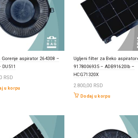
za Gorenje aspirator 264308 –
Ugljeni filter za Beko aspirator
– DU511
9178006935 – ADB91620Ib –
HCG71320X
00
RSD
2.800,00
RSD
j u korpu
Dodaj u korpu