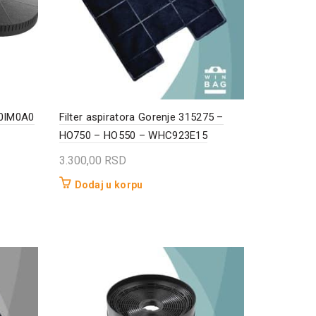
Z0IM0A0
Filter aspiratora Gorenje 315275 –
HO750 – HO550 – WHC923E15
3.300,00
RSD
Dodaj u korpu