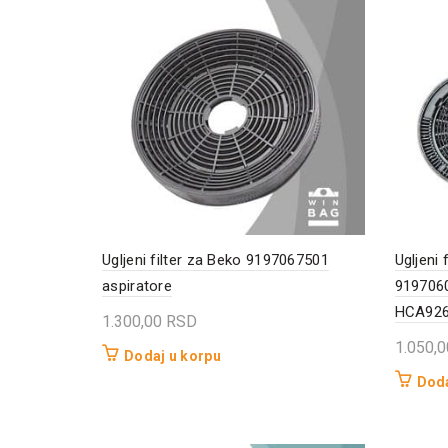
Ugljeni filter za Beko 9197067501
Ugljeni 
aspiratore
919706
HCA92
1.300,00
RSD
1.050,
Dodaj u korpu
Doda