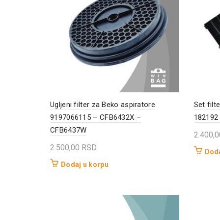
Ugljeni filter za Beko aspiratore
Set filt
9197066115 – CFB6432X –
182192
CFB6437W
2.400,
2.500,00
RSD
Doda
Dodaj u korpu