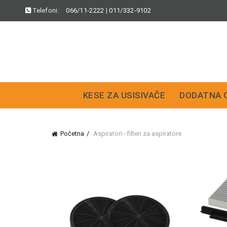
Telefoni:
066/11-2222
|
011/332-9102
KESE ZA USISIVAČE
DODATNA 
Početna
Aspiratori - filteri za aspiratore