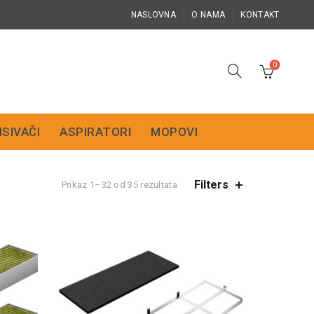
NASLOVNA
O NAMA
KONTAKT
0
ISIVAČI
ASPIRATORI
MOPOVI
Filters
Sortirano
Prikaz 1–32 od 35 rezultata
po
ceni:
od
više
ka
nižoj