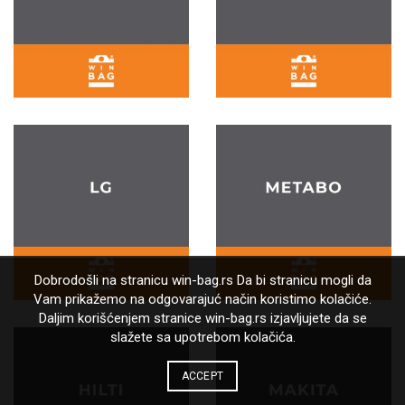
Dobrodošli na stranicu win-bag.rs Da bi stranicu mogli da
Vam prikažemo na odgovarajuć način koristimo kolačiće.
Daljim korišćenjem stranice win-bag.rs izjavljujete da se
slažete sa upotrebom kolačića.
ACCEPT