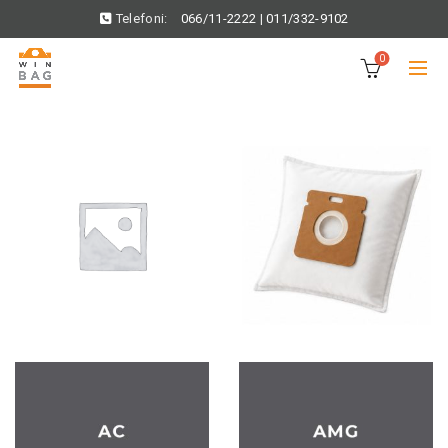
Telefoni:
066/11-2222
|
011/332-9102
0