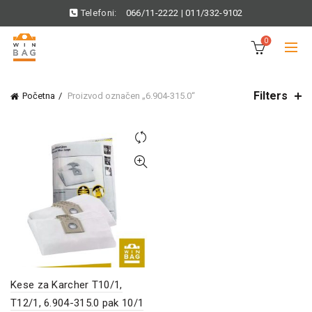
Telefoni:
066/11-2222
|
011/332-9102
0
Filters
Početna
Proizvod označen „6.904-315.0“
Kese za Karcher T10/1,
T12/1, 6.904-315.0 pak 10/1