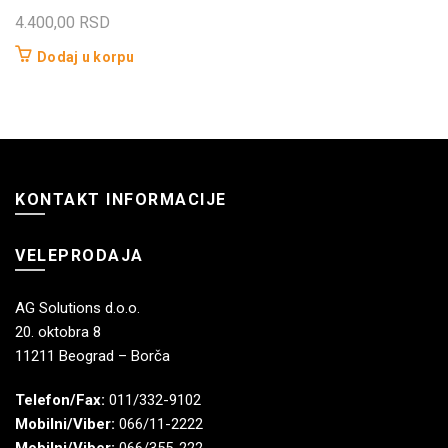
4.400,00
RSD
Dodaj u korpu
KONTAKT INFORMACIJE
VELEPRODAJA
AG Solutions d.o.o.
20. oktobra 8
11211 Beograd – Borča
Telefon/Fax:
011/332-9102
Mobilni/Viber:
066/11-2222
Mobilni/Viber:
066/355-222