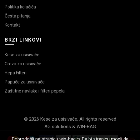
Politika kolačića
Česta pitanja
Kontakt
BRZI LINKOVI
Kese za usisivače
Creva za usisivače
Hepa Filteri
Papuče za usisivače
Zaštitne navlake i filteri pepela
© 2026 Kese za usisivače. All rights reserved
AG solutions & WIN-BAG
Dobrodošli na stranicu win-bag.rs Da bi stranicu mogli da