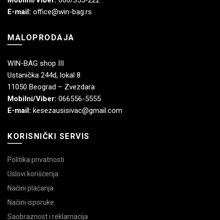
E-mail:
office@win-bag.rs
MALOPRODAJA
WIN-BAG shop III
Ustanička 244d, lokal 8
11050 Beograd – Zvezdara
Mobilni/Viber:
066556-5555
E-mail:
kesezausisivac@gmail.com
KORISNIČKI SERVIS
Politika privatnosti
Uslovi korišćenja
Načini plaćanja
Načini isporuke
Saobraznost i reklamacija